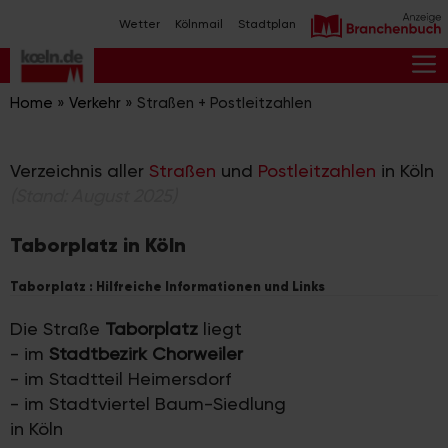
Zum
Wetter
Kölnmail
Stadtplan
Inhalt
springen
M
Home
»
Verkehr
»
Straßen + Postleitzahlen
Verzeichnis aller
Straßen
und
Postleitzahlen
in Köln
(Stand: August 2025)
Taborplatz in Köln
Taborplatz : Hilfreiche Informationen und Links
Die Straße
Taborplatz
liegt
- im
Stadtbezirk Chorweiler
- im Stadtteil Heimersdorf
- im Stadtviertel Baum-Siedlung
in Köln