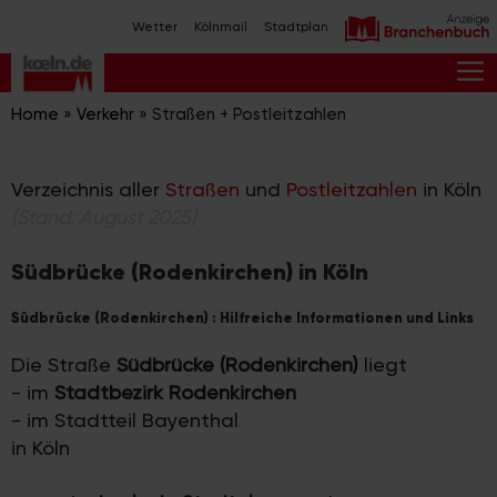
Zum
Wetter
Kölnmail
Stadtplan
Inhalt
springen
M
Home
»
Verkehr
»
Straßen + Postleitzahlen
Verzeichnis aller
Straßen
und
Postleitzahlen
in Köln
(Stand: August 2025)
Südbrücke (Rodenkirchen) in Köln
Südbrücke (Rodenkirchen) : Hilfreiche Informationen und Links
Die Straße
Südbrücke (Rodenkirchen)
liegt
- im
Stadtbezirk Rodenkirchen
- im Stadtteil Bayenthal
in Köln