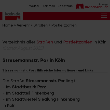
Zum
Wetter
Kölnmail
Stadtplan
Inhalt
springen
M
Home
»
Verkehr
»
Straßen + Postleitzahlen
Verzeichnis aller
Straßen
und
Postleitzahlen
in Köln
(Stand: August 2025)
Stresemannstr. Por in Köln
Stresemannstr. Por : Hilfreiche Informationen und Links
Die Straße
Stresemannstr. Por
liegt
- im
Stadtbezirk Porz
- im Stadtteil Finkenberg
- im Stadtviertel Siedlung Finkenberg
in Köln