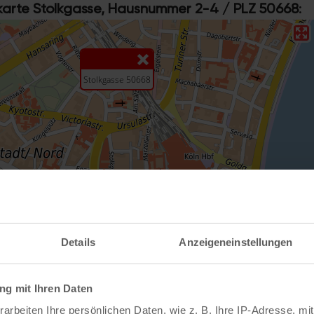
rte Stolkgasse, Hausnummer 2-4 / PLZ 50668
:
Details
Anzeigeneinstellungen
e mit weiteren Informationen im koeln.de-Stadtp
g mit Ihren Daten
arbeiten Ihre persönlichen Daten, wie z. B. Ihre IP-Adresse, mit