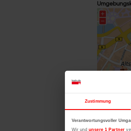
Umgebungska
Zustimmung
Größere Kart
Verantwortungsvoller Umgan
Wir und
unsere 1 Partner
ver