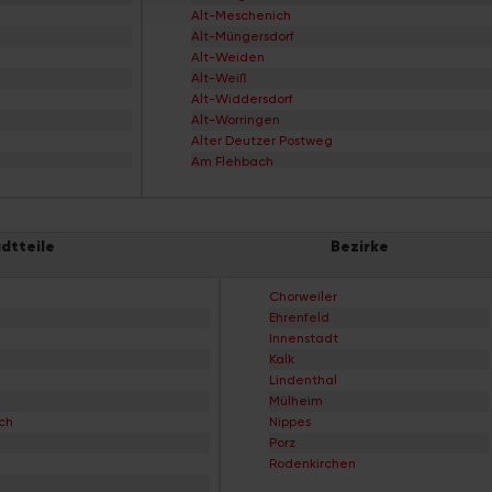
Alt-Meschenich
Alt-Müngersdorf
Alt-Weiden
Alt-Weiß
Alt-Widdersdorf
Alt-Worringen
Alter Deutzer Postweg
Am Flehbach
Am Ginsterpfad
Am Urbanskreuz
Am Worringer Bruch
dtteile
Bezirke
Andreas-Viertel
Apostel-Viertel
Arnoldshöhe
Chorweiler
Auenviertel
Ehrenfeld
Auweiler
Innenstadt
Baum-Siedlung
Kalk
Baumeister-Viertel
Lindenthal
Bayenthal
Mülheim
Bayer-Siedlung
ch
Nippes
Beethovenpark
Porz
Belgisches Viertel
Rodenkirchen
Bergheimerhof