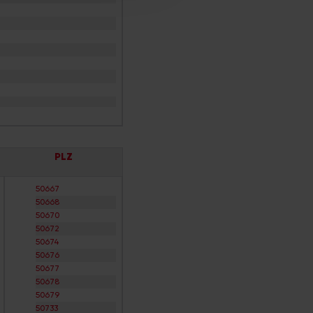
PLZ
50667
50668
50670
50672
50674
50676
50677
50678
50679
50733