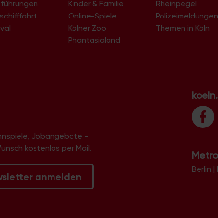
tführungen
Kinder & Familie
Rheinpegel
Deutzer Hafen
schifffahrt
Online-Spiele
Dichter-Viertel
Polizeimeldunge
Dünnwald
val
Kölner Zoo
Themen in Köln
Ehrenfeld
Phantasialand
Ehrenfeld-West
Eigelstein-Viertel
Eil
Eil-Süd
Elsdorf
Eltzhof
koeln
Ensen
Ensen-Ost
Esch
Fachhochschule Deutz
innspiele, Jobangebote -
Flittard
Flughafen
Wunsch kostenlos per Mail.
Metro
Flußviertel
Ford-Siedlung
Berlin
|
Fühlingen
wsletter anmelden
Garten-Siedlung
Gartenstadt-Nord
GE Bayenthal
GE Bickendorf
GE Bilderstöckchen