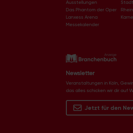
Junkersdorf
Ausstellungen
Stad
Kalk
Das Phantom der Oper
Rhein
Klettenberg
Lanxess Arena
Karne
Langel
Libur
Messekalender
Lind
Lindenthal
Lindweiler
Longerich
Lövenich
Marienburg
Mauenheim
Merheim
Newsletter
Merkenich
Meschenich
Veranstaltungen in Köln, Gew
Mülheim
das alles schicken wir dir auf 
Müngersdorf
Neubrück
Neuehrenfeld
Jetzt für den Ne
Neustadt/Nord
Neustadt/Süd
Niehl
Nippes
Ossendorf