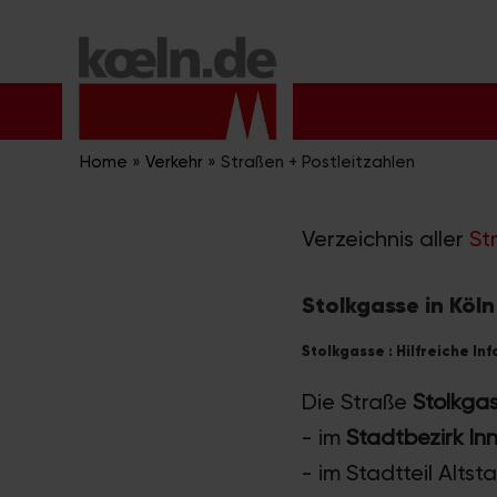
Zum
Inhalt
springen
Home
»
Verkehr
»
Straßen + Postleitzahlen
Verzeichnis aller
St
Stolkgasse in Köln
Stolkgasse : Hilfreiche In
Die Straße
Stolkga
- im
Stadtbezirk In
- im Stadtteil Alts