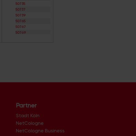
50735
50737
50739
50765
50767
50769
50823
50825
50827
50829
50858
50859
50931
50933
50935
50937
50939
50968
Partner
50969
50996
Stadt Köln
50997
NetCologne
50999
NetCologne Business
51061