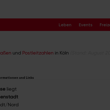
Leben
Events
Freiz
raßen
und
Postleitzahlen
in Köln
(Stand: August 2
formationen und Links
sse
liegt
nenstadt
tadt/Nord