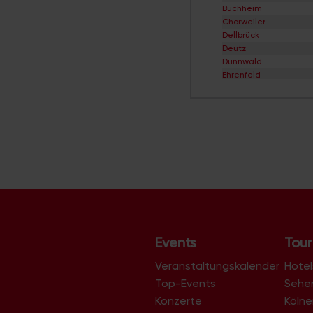
Buchheim
Chorweiler
Dellbrück
Deutz
Dünnwald
Ehrenfeld
Eil
Elsdorf
Ensen
Esch/Auweiler
Finkenberg
Flittard
Fühlingen
Godorf
Gremberghoven
Grengel
Hahnwald
Heimersdorf
Events
Tour
Höhenberg
Höhenhaus
Veranstaltungskalender
Hotel
Holweide
Top-Events
Sehe
Humboldt/Gremberg
Konzerte
Köln
Immendorf