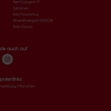
51063
NetCologne IT
51065
n
Services
51067
KölnTourismus
51069
51103
RheinEnergieSTADION
51105
Köln Deutz
51107
51109
51143
51145
.de auch auf
51147
51149
polenlinks
Hamburg
|
München