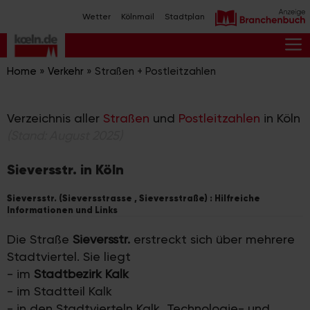
Zum
Wetter
Kölnmail
Stadtplan
Inhalt
springen
M
Home
»
Verkehr
»
Straßen + Postleitzahlen
Verzeichnis aller
Straßen
und
Postleitzahlen
in Köln
(Stand: August 2025)
Sieversstr. in Köln
Sieversstr. (Sieversstrasse , Sieversstraße) : Hilfreiche
Informationen und Links
Die Straße
Sieversstr.
erstreckt sich über mehrere
Stadtviertel. Sie liegt
- im
Stadtbezirk Kalk
- im Stadtteil Kalk
- in den Stadtvierteln Kalk, Technologie- und