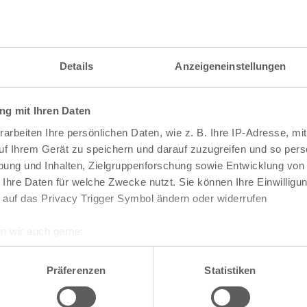
itzahl und weitere Details zu einer bestimmten S
 im Suchformular den Namen der gesuchten Straß
Details
Anzeigeneinstellungen
g mit Ihren Daten
raßen und
Postleitzahlen
in Köln
arbeiten Ihre persönlichen Daten, wie z. B. Ihre IP-Adresse, mit
n
Veedel
uf Ihrem Gerät zu speichern und darauf zuzugreifen und so pers
ung und Inhalten, Zielgruppenforschung sowie Entwicklung von
Aachener Weiher
 Ihre Daten für welche Zwecke nutzt. Sie können Ihre Einwilligun
Agnes-Viertel
 auf das Privacy Trigger Symbol ändern oder widerrufen
Airport-Businesspark
Alt-Bocklemünd
Alt-Grengel
n wir auch gerne:
Alt-Hahnwald
re geografische Lage erfassen, welche bis auf einige Meter gen
Alt-Lindenthal
es Scannen nach bestimmten Merkmalen (Fingerprinting) identifi
Alt-Longerich
Präferenzen
Statistiken
Alt-Meschenich
ie Ihre persönlichen Daten verarbeitet werden, und legen Sie I
Alt-Müngersdorf