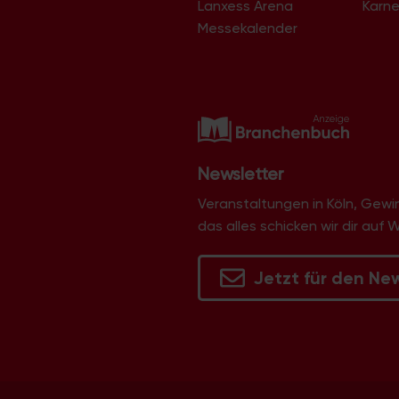
Lanxess Arena
Karne
Langel
Libur
Messekalender
Lind
Lindenthal
Lindweiler
Longerich
Lövenich
Marienburg
Mauenheim
Merheim
Newsletter
Merkenich
Meschenich
Veranstaltungen in Köln, Gew
Mülheim
das alles schicken wir dir auf 
Müngersdorf
Neubrück
Neuehrenfeld
Jetzt für den Ne
Neustadt/Nord
Neustadt/Süd
Niehl
Nippes
Ossendorf
Ostheim
Pesch
Poll