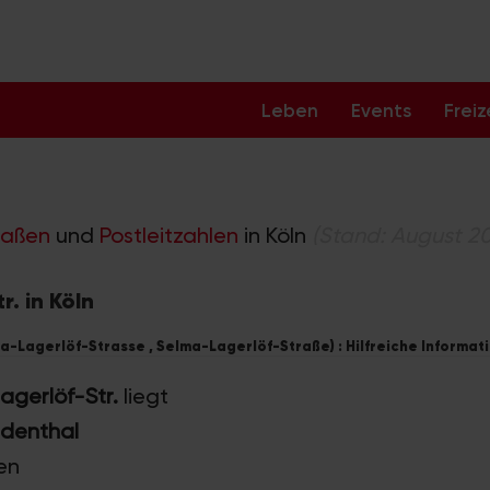
Leben
Events
Freiz
raßen
und
Postleitzahlen
in Köln
(Stand: August 2
. in Köln
a-Lagerlöf-Strasse , Selma-Lagerlöf-Straße) : Hilfreiche Informat
agerlöf-Str.
liegt
ndenthal
en