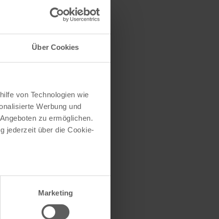
traße herausfinden
e (oder einen Teil
Über Cookies
hilfe von Technologien wie
onalisierte Werbung und
 Angeboten zu ermöglichen.
g jederzeit über die Cookie-
au sein können
zieren
Marketing
hre Präferenzen im
Abschnitt