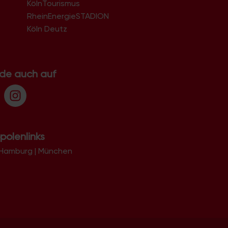
KölnTourismus
51069
51103
RheinEnergieSTADION
51105
Köln Deutz
51107
51109
51143
51145
.de auch auf
51147
51149
polenlinks
Hamburg
|
München