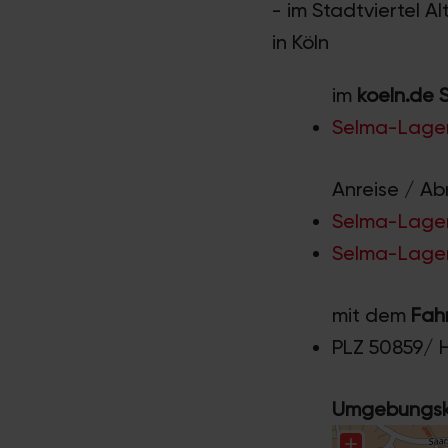
- im Stadtviertel A
in Köln
im
koeln.de 
Selma-Lager
Anreise / Ab
Selma-Lagerl
Selma-Lagerl
mit dem
Fah
PLZ 50859/ 
Umgebungska