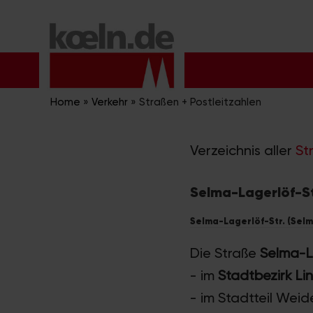
Zum
Inhalt
springen
Home
»
Verkehr
»
Straßen + Postleitzahlen
Verzeichnis aller
St
Selma-Lagerlöf-Str
Selma-Lagerlöf-Str. (Selm
Die Straße
Selma-L
- im
Stadtbezirk Li
- im Stadtteil Weid