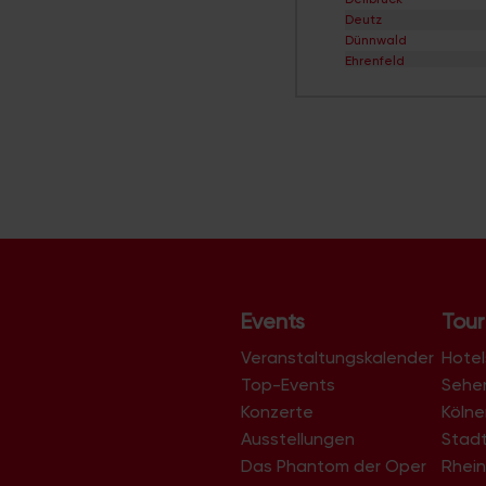
Deutz
Dünnwald
Ehrenfeld
Eil
Elsdorf
Ensen
Esch/Auweiler
Finkenberg
Flittard
Fühlingen
Godorf
Gremberghoven
Grengel
Hahnwald
Heimersdorf
Events
Tour
Höhenberg
Höhenhaus
Veranstaltungskalender
Hotel
Holweide
Top-Events
Sehe
Humboldt/Gremberg
Konzerte
Köln
Immendorf
Junkersdorf
Ausstellungen
Stad
Kalk
Das Phantom der Oper
Rhein
Klettenberg