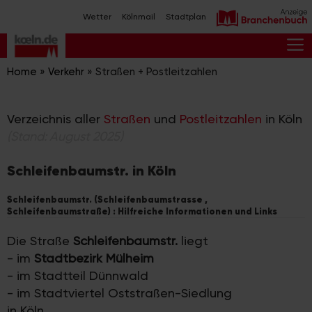
Zum
Wetter
Kölnmail
Stadtplan
Inhalt
springen
M
Home
»
Verkehr
»
Straßen + Postleitzahlen
Verzeichnis aller
Straßen
und
Postleitzahlen
in Köln
(Stand: August 2025)
Schleifenbaumstr. in Köln
Schleifenbaumstr. (Schleifenbaumstrasse ,
Schleifenbaumstraße) : Hilfreiche Informationen und Links
Die Straße
Schleifenbaumstr.
liegt
- im
Stadtbezirk Mülheim
- im Stadtteil Dünnwald
- im Stadtviertel Oststraßen-Siedlung
in Köln