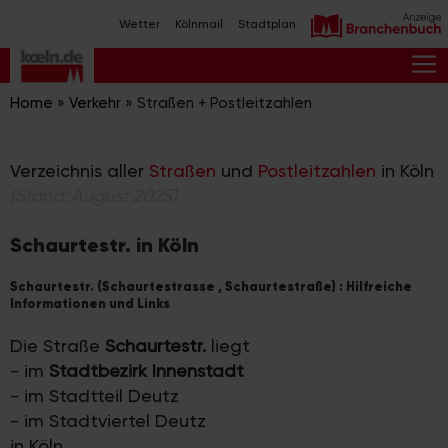
Zum
Wetter
Kölnmail
Stadtplan
Inhalt
springen
M
Home
»
Verkehr
»
Straßen + Postleitzahlen
Verzeichnis aller
Straßen
und
Postleitzahlen
in Köln
(Stand: August 2025)
Schaurtestr. in Köln
Schaurtestr. (Schaurtestrasse , Schaurtestraße) : Hilfreiche
Informationen und Links
Die Straße
Schaurtestr.
liegt
- im
Stadtbezirk Innenstadt
- im Stadtteil Deutz
- im Stadtviertel Deutz
in Köln