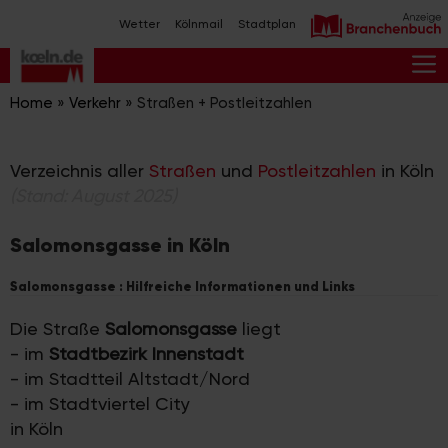
Zum
Wetter
Kölnmail
Stadtplan
Inhalt
springen
M
Home
»
Verkehr
»
Straßen + Postleitzahlen
Verzeichnis aller
Straßen
und
Postleitzahlen
in Köln
(Stand: August 2025)
Salomonsgasse in Köln
Salomonsgasse : Hilfreiche Informationen und Links
Die Straße
Salomonsgasse
liegt
- im
Stadtbezirk Innenstadt
- im Stadtteil Altstadt/Nord
- im Stadtviertel City
in Köln