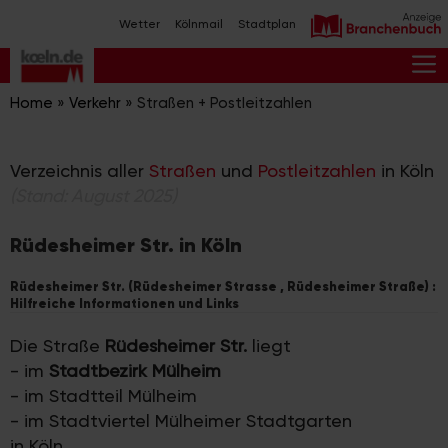
Zum
Wetter
Kölnmail
Stadtplan
Inhalt
springen
M
Home
»
Verkehr
»
Straßen + Postleitzahlen
Verzeichnis aller
Straßen
und
Postleitzahlen
in Köln
(Stand: August 2025)
Rüdesheimer Str. in Köln
Rüdesheimer Str. (Rüdesheimer Strasse , Rüdesheimer Straße) :
Hilfreiche Informationen und Links
Die Straße
Rüdesheimer Str.
liegt
- im
Stadtbezirk Mülheim
- im Stadtteil Mülheim
- im Stadtviertel Mülheimer Stadtgarten
in Köln