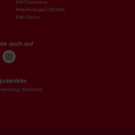
KölnTourismus
51069
51103
RheinEnergieSTADION
51105
Köln Deutz
51107
51109
51143
51145
.de auch auf
51147
51149
polenlinks
Hamburg
|
München