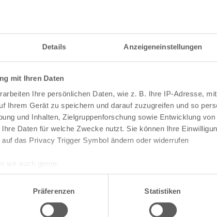
itzahl und weitere Details zu einer bestimmten S
 im Suchformular den Namen der gesuchten Straß
Details
Anzeigeneinstellungen
g mit Ihren Daten
raßen und
Postleitzahlen
in Köln
arbeiten Ihre persönlichen Daten, wie z. B. Ihre IP-Adresse, mit
n
Veedel
uf Ihrem Gerät zu speichern und darauf zuzugreifen und so pers
ung und Inhalten, Zielgruppenforschung sowie Entwicklung von
Aachener Weiher
 Ihre Daten für welche Zwecke nutzt. Sie können Ihre Einwilligun
Agnes-Viertel
 auf das Privacy Trigger Symbol ändern oder widerrufen
Airport-Businesspark
Alt-Bocklemünd
Alt-Grengel
n wir auch gerne:
Alt-Hahnwald
re geografische Lage erfassen, welche bis auf einige Meter gen
Alt-Lindenthal
es Scannen nach bestimmten Merkmalen (Fingerprinting) identifi
Alt-Longerich
Präferenzen
Statistiken
Alt-Meschenich
ie Ihre persönlichen Daten verarbeitet werden, und legen Sie I
Alt-Müngersdorf