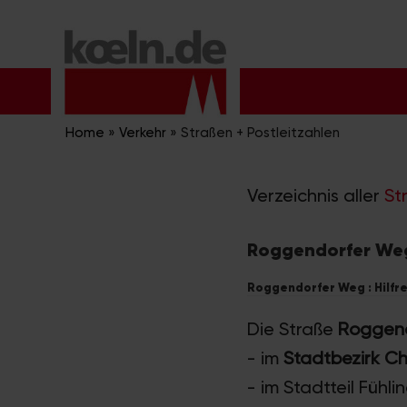
Zum
Inhalt
springen
Home
»
Verkehr
»
Straßen + Postleitzahlen
Verzeichnis aller
St
Roggendorfer Weg
Roggendorfer Weg : Hilfre
Die Straße
Roggen
- im
Stadtbezirk Ch
- im Stadtteil Fühli