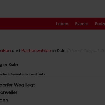
Leben
Events
Freiz
raßen
und
Postleitzahlen
in Köln
(Stand: August 2
 in Köln
iche Informationen und Links
dorfer Weg
liegt
orweiler
ngen