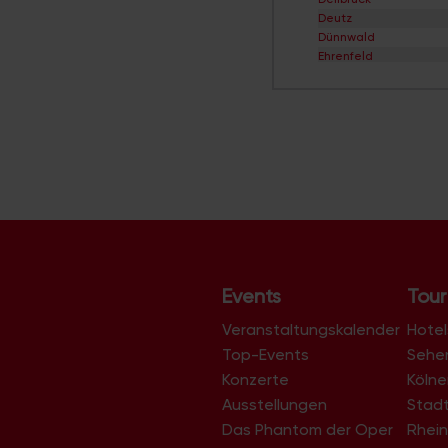
Deutz
Dünnwald
Ehrenfeld
Eil
Elsdorf
Ensen
Esch/Auweiler
Finkenberg
Flittard
Fühlingen
Godorf
Gremberghoven
Grengel
Hahnwald
Heimersdorf
Events
Tour
Höhenberg
Höhenhaus
Veranstaltungskalender
Hotel
Holweide
Top-Events
Sehe
Humboldt/Gremberg
Konzerte
Köln
Immendorf
Junkersdorf
Ausstellungen
Stad
Kalk
Das Phantom der Oper
Rhein
Klettenberg