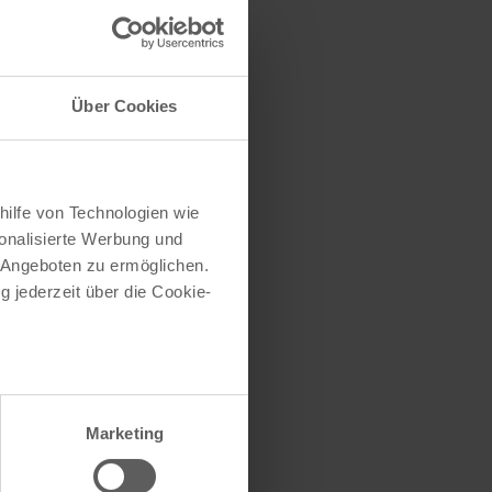
traße herausfinden
e (oder einen Teil
Über Cookies
hilfe von Technologien wie
onalisierte Werbung und
 Angeboten zu ermöglichen.
g jederzeit über die Cookie-
au sein können
zieren
Marketing
hre Präferenzen im
Abschnitt