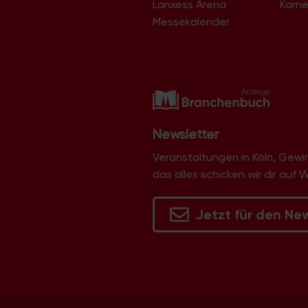
Lanxess Arena
Karne
Langel
Libur
Messekalender
Lind
Lindenthal
Lindweiler
Longerich
Lövenich
Marienburg
Mauenheim
Merheim
Newsletter
Merkenich
Meschenich
Veranstaltungen in Köln, Gew
Mülheim
das alles schicken wir dir auf 
Müngersdorf
Neubrück
Neuehrenfeld
Jetzt für den Ne
Neustadt/Nord
Neustadt/Süd
Niehl
Nippes
Ossendorf
Ostheim
Pesch
Poll