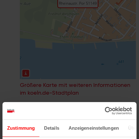
Größere Karte mit weiteren Informationen
im koeln.de-Stadtplan
Wenn Sie die Postleitzahl und weitere Details zu
Zustimmung
Details
Anzeigeneinstellungen
Über
einer bestimmten Straße herausfinden möchten,