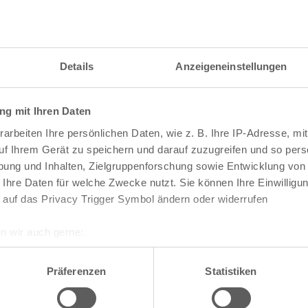
itzahl und weitere Details zu einer bestimmten S
 im Suchformular den Namen der gesuchten Straß
Details
Anzeigeneinstellungen
g mit Ihren Daten
raßen und
Postleitzahlen
in Köln
arbeiten Ihre persönlichen Daten, wie z. B. Ihre IP-Adresse, mit
n
Veedel
uf Ihrem Gerät zu speichern und darauf zuzugreifen und so pers
ung und Inhalten, Zielgruppenforschung sowie Entwicklung von
Aachener Weiher
 Ihre Daten für welche Zwecke nutzt. Sie können Ihre Einwilligun
Agnes-Viertel
 auf das Privacy Trigger Symbol ändern oder widerrufen
Airport-Businesspark
Alt-Bocklemünd
Alt-Grengel
n wir auch gerne:
Alt-Hahnwald
re geografische Lage erfassen, welche bis auf einige Meter gen
Alt-Lindenthal
es Scannen nach bestimmten Merkmalen (Fingerprinting) identifi
Alt-Longerich
Präferenzen
Statistiken
Alt-Meschenich
ie Ihre persönlichen Daten verarbeitet werden, und legen Sie I
Alt-Müngersdorf