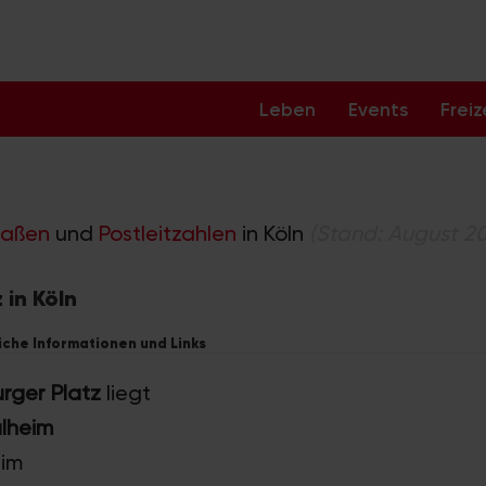
Leben
Events
Freiz
raßen
und
Postleitzahlen
in Köln
(Stand: August 2
 in Köln
eiche Informationen und Links
rger Platz
liegt
ülheim
eim