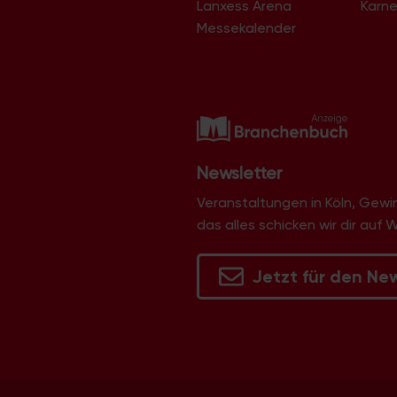
Lanxess Arena
Karne
Langel
Libur
Messekalender
Lind
Lindenthal
Lindweiler
Longerich
Lövenich
Marienburg
Mauenheim
Merheim
Newsletter
Merkenich
Meschenich
Veranstaltungen in Köln, Gew
Mülheim
das alles schicken wir dir auf 
Müngersdorf
Neubrück
Neuehrenfeld
Jetzt für den Ne
Neustadt/Nord
Neustadt/Süd
Niehl
Nippes
Ossendorf
Ostheim
Pesch
Poll