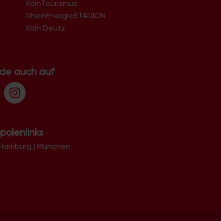
KölnTourismus
51069
51103
RheinEnergieSTADION
51105
Köln Deutz
51107
51109
51143
51145
.de auch auf
51147
51149
polenlinks
Hamburg
|
München