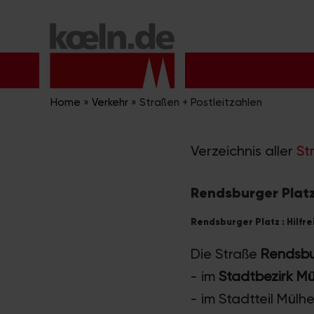
Zum
Inhalt
springen
Home
»
Verkehr
»
Straßen + Postleitzahlen
Verzeichnis aller
St
Rendsburger Platz
Rendsburger Platz : Hilfr
Die Straße
Rendsbu
- im
Stadtbezirk M
- im Stadtteil Mülh