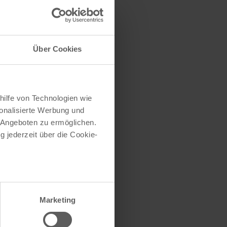
traße herausfinden
e (oder einen Teil
Über Cookies
hilfe von Technologien wie
onalisierte Werbung und
 Angeboten zu ermöglichen.
g jederzeit über die Cookie-
au sein können
zieren
Marketing
hre Präferenzen im
Abschnitt