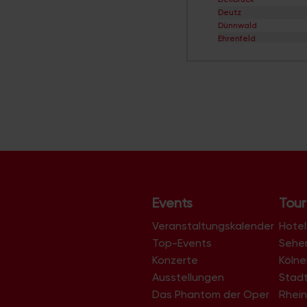
Deutz
Dünnwald
Ehrenfeld
Eil
Elsdorf
Ensen
Esch/Auweiler
Finkenberg
Flittard
Fühlingen
Godorf
Gremberghoven
Grengel
Hahnwald
Heimersdorf
Events
Tour
Höhenberg
Höhenhaus
Veranstaltungskalender
Hotel
Holweide
Top-Events
Sehe
Humboldt/Gremberg
Konzerte
Köln
Immendorf
Junkersdorf
Ausstellungen
Stad
Kalk
Das Phantom der Oper
Rhein
Klettenberg