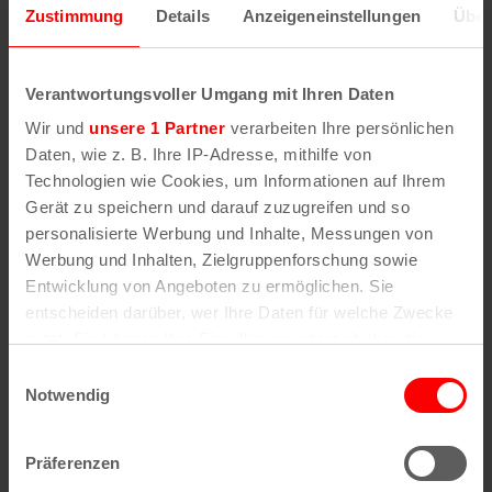
Zustimmung
Details
Anzeigeneinstellungen
Über
Wenn Sie die Postleitzahl und weitere Details zu
einer bestimmten Straße herausfinden möchten,
Verantwortungsvoller Umgang mit Ihren Daten
geben Sie im Suchformular den Namen der
Wir und
unsere 1 Partner
verarbeiten Ihre persönlichen
gesuchten Straße (oder einen Teil des Namens) an
Daten, wie z. B. Ihre IP-Adresse, mithilfe von
.
Technologien wie Cookies, um Informationen auf Ihrem
Gerät zu speichern und darauf zuzugreifen und so
personalisierte Werbung und Inhalte, Messungen von
Werbung und Inhalten, Zielgruppenforschung sowie
Alle Stadtteile, Straßen und
Postleitzahlen
in
Köln
Entwicklung von Angeboten zu ermöglichen. Sie
entscheiden darüber, wer Ihre Daten für welche Zwecke
Straßen
Veedel
nutzt. Sie können Ihre Einwilligung jederzeit über die
Cookie-Erklärung oder durch Klicken auf das Privacy
Straßenverzeichnis
Aachener Weiher
Einwilligungsauswahl
A
Agnes-Viertel
Trigger Symbol ändern oder widerrufen
Notwendig
Straßenverzeichnis
Airport-Businesspark
B
Alt-Bocklemünd
Straßenverzeichnis
Alt-Grengel
Wenn Sie es erlauben, würden wir auch gerne:
C
Alt-Hahnwald
Präferenzen
Informationen über Ihre geografische Lage
Straßenverzeichnis
Alt-Lindenthal