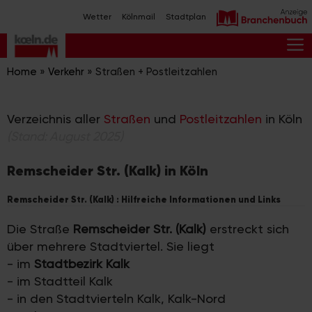
Zum
Wetter
Kölnmail
Stadtplan
Inhalt
springen
M
Home
»
Verkehr
»
Straßen + Postleitzahlen
Verzeichnis aller
Straßen
und
Postleitzahlen
in Köln
(Stand: August 2025)
Remscheider Str. (Kalk) in Köln
Remscheider Str. (Kalk) : Hilfreiche Informationen und Links
Die Straße
Remscheider Str. (Kalk)
erstreckt sich
über mehrere Stadtviertel. Sie liegt
- im
Stadtbezirk Kalk
- im Stadtteil Kalk
- in den Stadtvierteln Kalk, Kalk-Nord