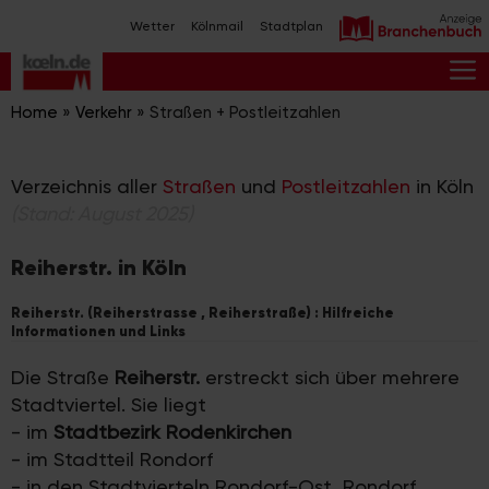
Zum
Wetter
Kölnmail
Stadtplan
Inhalt
springen
M
Home
»
Verkehr
»
Straßen + Postleitzahlen
Verzeichnis aller
Straßen
und
Postleitzahlen
in Köln
(Stand: August 2025)
Reiherstr. in Köln
Reiherstr. (Reiherstrasse , Reiherstraße) : Hilfreiche
Informationen und Links
Die Straße
Reiherstr.
erstreckt sich über mehrere
Stadtviertel. Sie liegt
- im
Stadtbezirk Rodenkirchen
- im Stadtteil Rondorf
- in den Stadtvierteln Rondorf-Ost, Rondorf