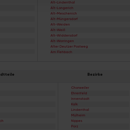
Alt-Lindenthal
Alt-Longerich
Alt-Meschenich
Alt-Müngersdorf
Alt-Weiden
Alt-Weiß
Alt-Widdersdorf
Alt-Worringen
Alter Deutzer Postweg
Am Flehbach
Am Ginsterpfad
Am Urbanskreuz
Am Worringer Bruch
dtteile
Bezirke
Andreas-Viertel
Apostel-Viertel
Arnoldshöhe
Chorweiler
Auenviertel
Ehrenfeld
Auweiler
Innenstadt
Baum-Siedlung
Kalk
Baumeister-Viertel
Lindenthal
Bayenthal
Mülheim
Bayer-Siedlung
ch
Nippes
Beethovenpark
Porz
Belgisches Viertel