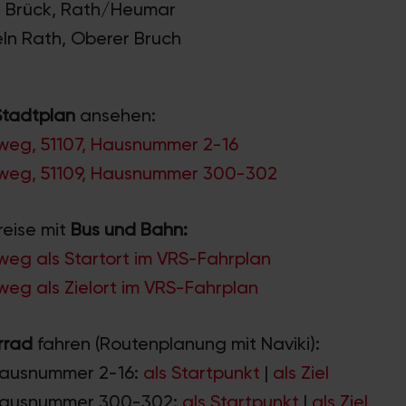
en Brück, Rath/Heumar
eln Rath, Oberer Bruch
Stadtplan
ansehen:
hweg, 51107, Hausnummer 2-16
hweg, 51109, Hausnummer 300-302
reise mit
Bus und Bahn:
weg als Startort im VRS-Fahrplan
weg als Zielort im VRS-Fahrplan
rrad
fahren (Routenplanung mit Naviki):
Hausnummer 2-16:
als Startpunkt
|
als Ziel
 Hausnummer 300-302:
als Startpunkt
|
als Ziel