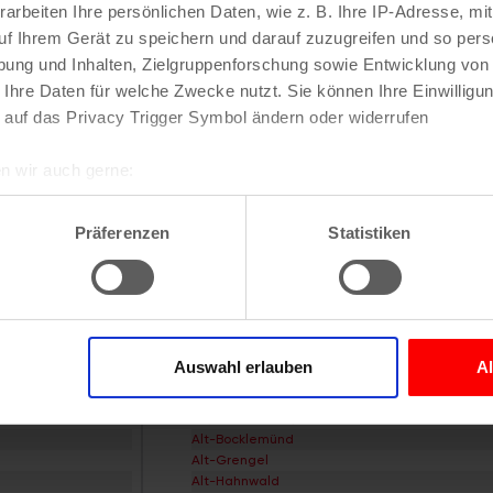
arbeiten Ihre persönlichen Daten, wie z. B. Ihre IP-Adresse, mit
uf Ihrem Gerät zu speichern und darauf zuzugreifen und so pers
ung und Inhalten, Zielgruppenforschung sowie Entwicklung von
 Ihre Daten für welche Zwecke nutzt. Sie können Ihre Einwilligun
itzahl und weitere Details zu einer bestimmten S
 auf das Privacy Trigger Symbol ändern oder widerrufen
 im Suchformular den Namen der gesuchten Straß
n wir auch gerne:
re geografische Lage erfassen, welche bis auf einige Meter gen
es Scannen nach bestimmten Merkmalen (Fingerprinting) identifi
Präferenzen
Statistiken
ie Ihre persönlichen Daten verarbeitet werden, und legen Sie I
raßen und
Postleitzahlen
in Köln
n
Veedel
nhalte und Anzeigen zu personalisieren, Funktionen für soziale
Website zu analysieren. Außerdem geben wir Informationen zu I
Auswahl erlauben
A
Aachener Weiher
r soziale Medien, Werbung und Analysen weiter. Unsere Partner
Agnes-Viertel
 Daten zusammen, die Sie ihnen bereitgestellt haben oder die s
Airport-Businesspark
Alt-Bocklemünd
n.
Alt-Grengel
Alt-Hahnwald