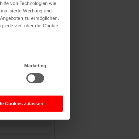
hilfe von Technologien wie
onalisierte Werbung und
 Angeboten zu ermöglichen.
g jederzeit über die Cookie-
traße herausfinden
e (oder einen Teil
au sein können
zieren
Marketing
hre Präferenzen im
Abschnitt
 Medien anbieten zu können
hrer Verwendung unserer
lle Cookies zulassen
 führen diese Informationen
ie im Rahmen Ihrer Nutzung