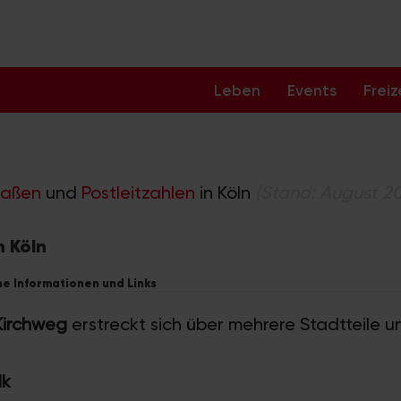
Leben
Events
Freiz
raßen
und
Postleitzahlen
in Köln
(Stand: August 2
n Köln
he Informationen und Links
Kirchweg
erstreckt sich über mehrere Stadtteile un
lk