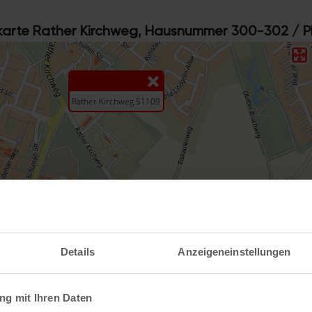
rte Rather Kirchweg, Hausnummer 300-302 / P
Details
Anzeigeneinstellungen
e mit weiteren Informationen im koeln.de-Stadtp
g mit Ihren Daten