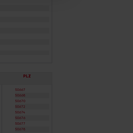
PLZ
50667
50668
50670
50672
50674
50676
50677
50678