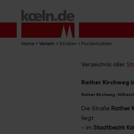
Zum
Inhalt
springen
Home
»
Verkehr
»
Straßen + Postleitzahlen
Verzeichnis aller
St
Rather Kirchweg i
Rather Kirchweg : Hilfreic
Die Straße
Rather 
liegt
- im
Stadtbezirk Ka