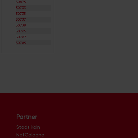
50679
50733
50735
50737
50739
50765
50767
50769
50823
50825
50827
50829
50858
50859
50931
50933
50935
50937
50939
50968
Partner
50969
50996
Stadt Köln
50997
NetCologne
50999