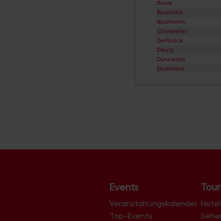
Brück
Buchforst
Buchheim
Chorweiler
Dellbrück
Deutz
Dünnwald
Ehrenfeld
Eil
Elsdorf
Ensen
Esch/Auweiler
Finkenberg
Flittard
Fühlingen
Godorf
Gremberghoven
Grengel
Hahnwald
Heimersdorf
Events
Tour
Höhenberg
Höhenhaus
Veranstaltungskalender
Hotel
Holweide
Top-Events
Sehe
Humboldt/Gremberg