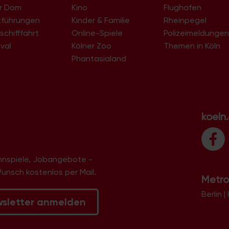
Dellbrück-Süd
er Dom
Kino
Flughafen
Deutz
tführungen
Kinder & Familie
Rheinpegel
Deutzer Hafen
schifffahrt
Online-Spiele
Dichter-Viertel
Polizeimeldunge
Dünnwald
val
Kölner Zoo
Themen in Köln
Ehrenfeld
Phantasialand
Ehrenfeld-West
Eigelstein-Viertel
Eil
Eil-Süd
Elsdorf
Eltzhof
koeln
Ensen
Ensen-Ost
Esch
Fachhochschule Deutz
innspiele, Jobangebote -
Flittard
Flughafen
Wunsch kostenlos per Mail.
Metro
Flußviertel
Ford-Siedlung
Berlin
|
Fühlingen
wsletter anmelden
Garten-Siedlung
Gartenstadt-Nord
GE Bayenthal