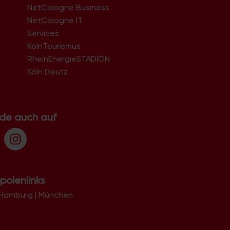
NetCologne Business
51061
51063
NetCologne IT
51065
n
Services
51067
KölnTourismus
51069
51103
RheinEnergieSTADION
51105
Köln Deutz
51107
51109
51143
51145
.de auch auf
51147
51149
polenlinks
Hamburg
|
München