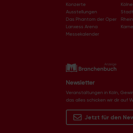
Konzerte
Köln
Immendorf
Junkersdorf
Ausstellungen
Stad
Kalk
Das Phantom der Oper
Rhein
Klettenberg
Lanxess Arena
Karne
Langel
Libur
Messekalender
Lind
Lindenthal
Lindweiler
Longerich
Lövenich
Marienburg
Mauenheim
Merheim
Newsletter
Merkenich
Meschenich
Veranstaltungen in Köln, Gew
Mülheim
das alles schicken wir dir auf 
Müngersdorf
Neubrück
Neuehrenfeld
Jetzt für den Ne
Neustadt/Nord
Neustadt/Süd
Niehl