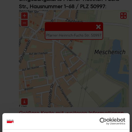
Str., Hausnummer 1-68 / PLZ 50997
:
Größere Karte mit weiteren Informationen
im koeln.de-Stadtplan