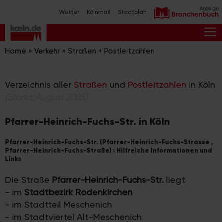
Zum
Wetter
Kölnmail
Stadtplan
Inhalt
springen
M
Home
»
Verkehr
»
Straßen + Postleitzahlen
Verzeichnis aller
Straßen
und
Postleitzahlen
in Köln
(Stand: August 2025)
Pfarrer-Heinrich-Fuchs-Str. in Köln
Pfarrer-Heinrich-Fuchs-Str. (Pfarrer-Heinrich-Fuchs-Strasse ,
Pfarrer-Heinrich-Fuchs-Straße) : Hilfreiche Informationen und
Links
Die Straße
Pfarrer-Heinrich-Fuchs-Str.
liegt
- im
Stadtbezirk Rodenkirchen
- im Stadtteil Meschenich
- im Stadtviertel Alt-Meschenich