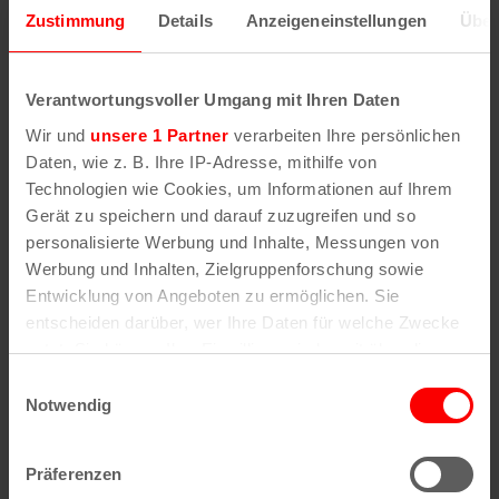
Zustimmung
Details
Anzeigeneinstellungen
Über
Wenn Sie die Postleitzahl und weitere Details zu
einer bestimmten Straße herausfinden möchten,
Verantwortungsvoller Umgang mit Ihren Daten
geben Sie im Suchformular den Namen der
Wir und
unsere 1 Partner
verarbeiten Ihre persönlichen
gesuchten Straße (oder einen Teil des Namens) an
Daten, wie z. B. Ihre IP-Adresse, mithilfe von
.
Technologien wie Cookies, um Informationen auf Ihrem
Gerät zu speichern und darauf zuzugreifen und so
personalisierte Werbung und Inhalte, Messungen von
Werbung und Inhalten, Zielgruppenforschung sowie
Alle Stadtteile, Straßen und
Postleitzahlen
in
Entwicklung von Angeboten zu ermöglichen. Sie
Köln
entscheiden darüber, wer Ihre Daten für welche Zwecke
nutzt. Sie können Ihre Einwilligung jederzeit über die
Straßen
Veedel
Cookie-Erklärung oder durch Klicken auf das Privacy
Einwilligungsauswahl
Straßenverzeichnis
Aachener Weiher
Trigger Symbol ändern oder widerrufen
Notwendig
A
Agnes-Viertel
Straßenverzeichnis
Airport-Businesspark
B
Alt-Bocklemünd
Wenn Sie es erlauben, würden wir auch gerne:
Straßenverzeichnis
Alt-Grengel
Präferenzen
C
Alt-Hahnwald
Informationen über Ihre geografische Lage
Straßenverzeichnis
Alt-Lindenthal