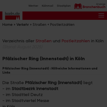
Zum
Wetter
Kölnmail
Stadtplan
Inhalt
springen
M
Home
»
Verkehr
»
Straßen + Postleitzahlen
Verzeichnis aller
Straßen
und
Postleitzahlen
in Köln
(Stand: August 2025)
Pfälzischer Ring (Innenstadt) in Köln
Pfälzischer Ring (Innenstadt) : Hilfreiche Informationen und
Links
Die Straße
Pfälzischer Ring (Innenstadt)
liegt
- im
Stadtbezirk Innenstadt
- im Stadtteil Deutz
- im Stadtviertel Messe
in Köln