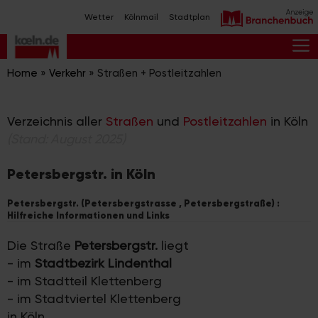
Zum
Wetter
Kölnmail
Stadtplan
Inhalt
springen
M
Home
»
Verkehr
»
Straßen + Postleitzahlen
Verzeichnis aller
Straßen
und
Postleitzahlen
in Köln
(Stand: August 2025)
Petersbergstr. in Köln
Petersbergstr. (Petersbergstrasse , Petersbergstraße) :
Hilfreiche Informationen und Links
Die Straße
Petersbergstr.
liegt
- im
Stadtbezirk Lindenthal
- im Stadtteil Klettenberg
- im Stadtviertel Klettenberg
in Köln