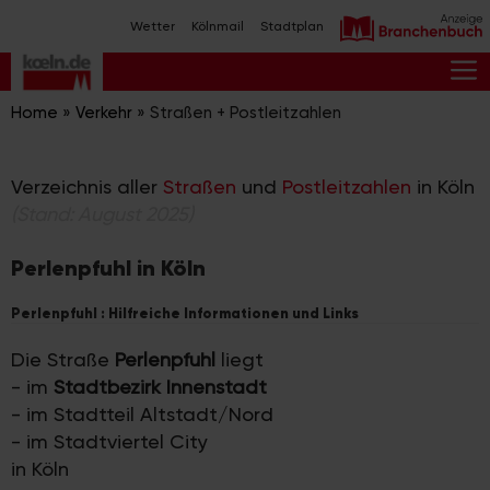
Zum
Wetter
Kölnmail
Stadtplan
Inhalt
springen
M
Home
»
Verkehr
»
Straßen + Postleitzahlen
Verzeichnis aller
Straßen
und
Postleitzahlen
in Köln
(Stand: August 2025)
Perlenpfuhl in Köln
Perlenpfuhl : Hilfreiche Informationen und Links
Die Straße
Perlenpfuhl
liegt
- im
Stadtbezirk Innenstadt
- im Stadtteil Altstadt/Nord
- im Stadtviertel City
in Köln