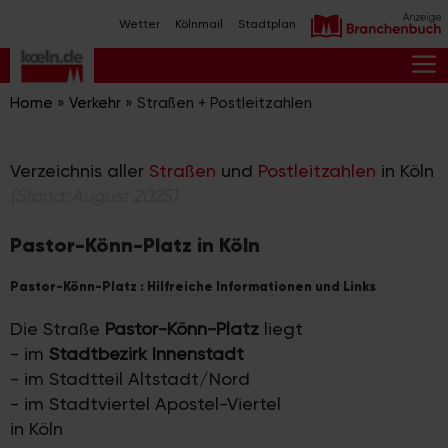
Zum
Wetter
Kölnmail
Stadtplan
Inhalt
springen
M
Home
»
Verkehr
»
Straßen + Postleitzahlen
Verzeichnis aller
Straßen
und
Postleitzahlen
in Köln
(Stand: August 2025)
Pastor-Könn-Platz in Köln
Pastor-Könn-Platz : Hilfreiche Informationen und Links
Die Straße
Pastor-Könn-Platz
liegt
- im
Stadtbezirk Innenstadt
- im Stadtteil Altstadt/Nord
- im Stadtviertel Apostel-Viertel
in Köln