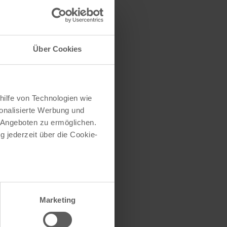
traße herausfinden
e (oder einen Teil
Über Cookies
hilfe von Technologien wie
onalisierte Werbung und
 Angeboten zu ermöglichen.
g jederzeit über die Cookie-
au sein können
zieren
Marketing
hre Präferenzen im
Abschnitt