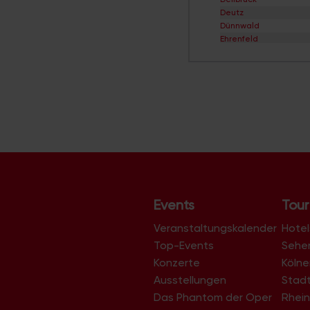
Deutz
Dünnwald
Ehrenfeld
Eil
Elsdorf
Ensen
Esch/Auweiler
Finkenberg
Flittard
Fühlingen
Godorf
Gremberghoven
Grengel
Hahnwald
Heimersdorf
Events
Tour
Höhenberg
Höhenhaus
Veranstaltungskalender
Hotel
Holweide
Top-Events
Sehe
Humboldt/Gremberg
Konzerte
Köln
Immendorf
Junkersdorf
Ausstellungen
Stad
Kalk
Das Phantom der Oper
Rhein
Klettenberg