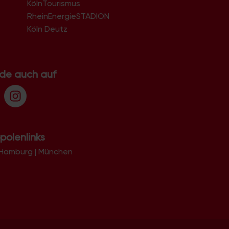
KölnTourismus
51069
51103
RheinEnergieSTADION
51105
Köln Deutz
51107
51109
51143
51145
.de auch auf
51147
51149
polenlinks
Hamburg
|
München