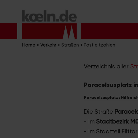
Zum
Inhalt
springen
Home
»
Verkehr
»
Straßen + Postleitzahlen
Verzeichnis aller
St
Paracelsusplatz in
Paracelsusplatz : Hilfreic
Die Straße
Paracel
- im
Stadtbezirk M
- im Stadtteil Flitta