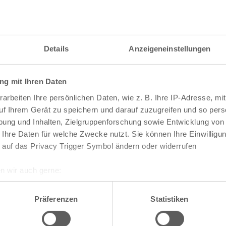
itzahl und weitere Details zu einer bestimmten S
 im Suchformular den Namen der gesuchten Straß
Details
Anzeigeneinstellungen
g mit Ihren Daten
raßen und
Postleitzahlen
in Köln
arbeiten Ihre persönlichen Daten, wie z. B. Ihre IP-Adresse, mit
n
Veedel
uf Ihrem Gerät zu speichern und darauf zuzugreifen und so pers
ung und Inhalten, Zielgruppenforschung sowie Entwicklung von
Aachener Weiher
 Ihre Daten für welche Zwecke nutzt. Sie können Ihre Einwilligun
Agnes-Viertel
 auf das Privacy Trigger Symbol ändern oder widerrufen
Airport-Businesspark
Alt-Bocklemünd
Alt-Grengel
n wir auch gerne:
Alt-Hahnwald
re geografische Lage erfassen, welche bis auf einige Meter gen
Alt-Lindenthal
es Scannen nach bestimmten Merkmalen (Fingerprinting) identifi
Alt-Longerich
Präferenzen
Statistiken
Alt-Meschenich
ie Ihre persönlichen Daten verarbeitet werden, und legen Sie I
Alt-Müngersdorf