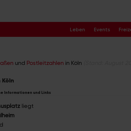
Leben
Events
Freiz
raßen
und
Postleitzahlen
in Köln
(Stand: August 2
 Köln
he Informationen und Links
susplatz
liegt
ülheim
rd