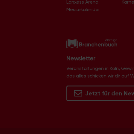
Lanxess Arena
Karne
Langel
Libur
Messekalender
Lind
Lindenthal
Lindweiler
Longerich
Lövenich
Marienburg
Mauenheim
Merheim
Newsletter
Merkenich
Meschenich
Veranstaltungen in Köln, Gew
Mülheim
das alles schicken wir dir auf 
Müngersdorf
Neubrück
Neuehrenfeld
Jetzt für den Ne
Neustadt/Nord
Neustadt/Süd
Niehl
Nippes
Ossendorf
Ostheim
Pesch
Poll