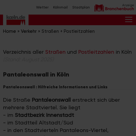
Zum
Wetter
Kölnmail
Stadtplan
Inhalt
springen
M
Home
»
Verkehr
»
Straßen + Postleitzahlen
Verzeichnis aller
Straßen
und
Postleitzahlen
in Köln
(Stand: August 2025)
Pantaleonswall in Köln
Pantaleonswall : Hilfreiche Informationen und Links
Die Straße
Pantaleonswall
erstreckt sich über
mehrere Stadtviertel. Sie liegt
- im
Stadtbezirk Innenstadt
- im Stadtteil Altstadt/Süd
- in den Stadtvierteln Pantaleons-Viertel,