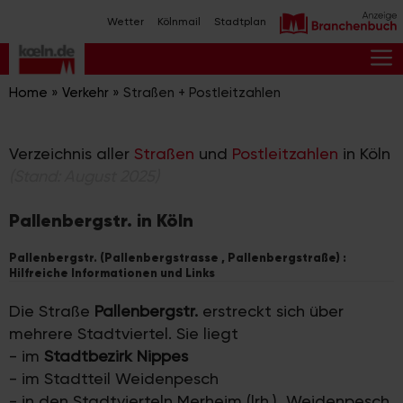
Zum
Wetter
Kölnmail
Stadtplan
Inhalt
springen
M
Home
»
Verkehr
»
Straßen + Postleitzahlen
Verzeichnis aller
Straßen
und
Postleitzahlen
in Köln
(Stand: August 2025)
Pallenbergstr. in Köln
Pallenbergstr. (Pallenbergstrasse , Pallenbergstraße) :
Hilfreiche Informationen und Links
Die Straße
Pallenbergstr.
erstreckt sich über
mehrere Stadtviertel. Sie liegt
- im
Stadtbezirk Nippes
- im Stadtteil Weidenpesch
- in den Stadtvierteln Merheim (lrh.), Weidenpesch