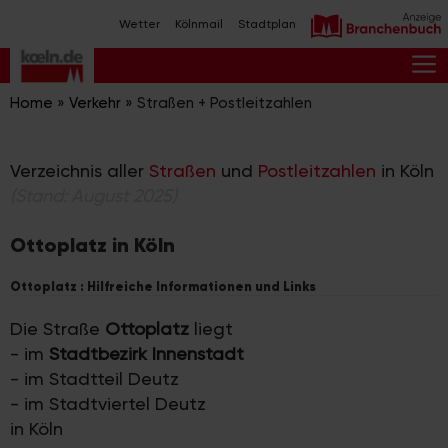
Zum
Wetter
Kölnmail
Stadtplan
Inhalt
springen
M
Home
»
Verkehr
»
Straßen + Postleitzahlen
Verzeichnis aller
Straßen
und
Postleitzahlen
in Köln
(Stand: August 2025)
Ottoplatz in Köln
Ottoplatz : Hilfreiche Informationen und Links
Die Straße
Ottoplatz
liegt
- im
Stadtbezirk Innenstadt
- im Stadtteil Deutz
- im Stadtviertel Deutz
in Köln