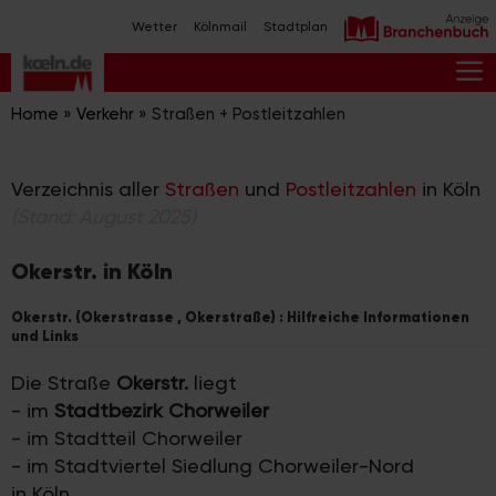
Zum
Wetter
Kölnmail
Stadtplan
Inhalt
springen
M
Home
»
Verkehr
»
Straßen + Postleitzahlen
Verzeichnis aller
Straßen
und
Postleitzahlen
in Köln
(Stand: August 2025)
Okerstr. in Köln
Okerstr. (Okerstrasse , Okerstraße) : Hilfreiche Informationen
und Links
Die Straße
Okerstr.
liegt
- im
Stadtbezirk Chorweiler
- im Stadtteil Chorweiler
- im Stadtviertel Siedlung Chorweiler-Nord
in Köln