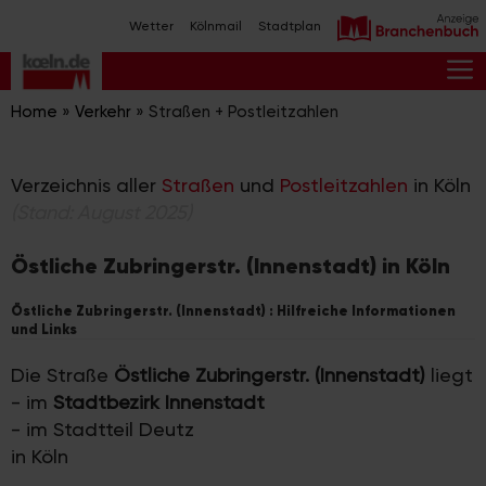
Zum
Wetter
Kölnmail
Stadtplan
Inhalt
springen
M
Home
»
Verkehr
»
Straßen + Postleitzahlen
Verzeichnis aller
Straßen
und
Postleitzahlen
in Köln
(Stand: August 2025)
Östliche Zubringerstr. (Innenstadt) in Köln
Östliche Zubringerstr. (Innenstadt) : Hilfreiche Informationen
und Links
Die Straße
Östliche Zubringerstr. (Innenstadt)
liegt
- im
Stadtbezirk Innenstadt
- im Stadtteil Deutz
in Köln