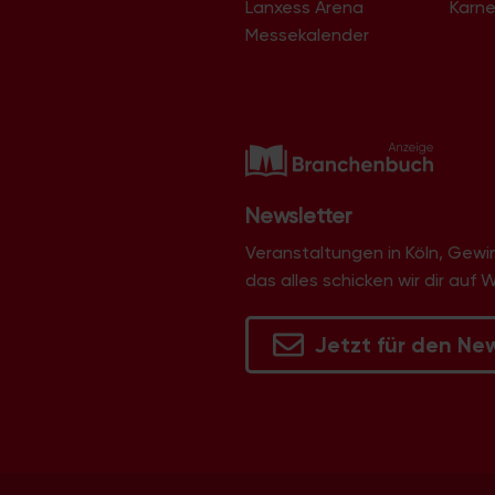
Lanxess Arena
Karne
Langel
Libur
Messekalender
Lind
Lindenthal
Lindweiler
Longerich
Lövenich
Marienburg
Mauenheim
Merheim
Newsletter
Merkenich
Meschenich
Veranstaltungen in Köln, Gew
Mülheim
das alles schicken wir dir auf 
Müngersdorf
Neubrück
Neuehrenfeld
Jetzt für den Ne
Neustadt/Nord
Neustadt/Süd
Niehl
Nippes
Ossendorf
Ostheim
Pesch
Poll