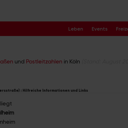
Leben
Events
Freiz
raßen
und
Postleitzahlen
in Köln
(Stand: August 2
iersstraße) : Hilfreiche Informationen und Links
liegt
ülheim
mmheim