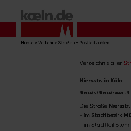
Zum
Inhalt
springen
Home
»
Verkehr
»
Straßen + Postleitzahlen
Verzeichnis aller
St
Niersstr. in Köln
Niersstr. (Niersstrasse , N
Die Straße
Niersstr.
- im
Stadtbezirk M
- im Stadtteil Sta