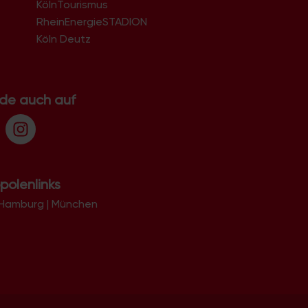
KölnTourismus
51069
51103
RheinEnergieSTADION
51105
Köln Deutz
51107
51109
51143
51145
.de auch auf
51147
51149
polenlinks
Hamburg
|
München