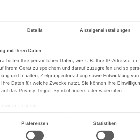
itzahl und weitere Details zu einer bestimmten S
 im Suchformular den Namen der gesuchten Straß
Details
Anzeigeneinstellungen
g mit Ihren Daten
raßen und
Postleitzahlen
in Köln
arbeiten Ihre persönlichen Daten, wie z. B. Ihre IP-Adresse, mit
n
Veedel
uf Ihrem Gerät zu speichern und darauf zuzugreifen und so pers
ung und Inhalten, Zielgruppenforschung sowie Entwicklung von
Aachener Weiher
 Ihre Daten für welche Zwecke nutzt. Sie können Ihre Einwilligun
Agnes-Viertel
 auf das Privacy Trigger Symbol ändern oder widerrufen
Airport-Businesspark
Alt-Bocklemünd
Alt-Grengel
n wir auch gerne:
Alt-Hahnwald
re geografische Lage erfassen, welche bis auf einige Meter gen
Alt-Lindenthal
es Scannen nach bestimmten Merkmalen (Fingerprinting) identifi
Alt-Longerich
Präferenzen
Statistiken
Alt-Meschenich
ie Ihre persönlichen Daten verarbeitet werden, und legen Sie I
Alt-Müngersdorf