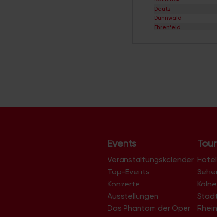
Deutz
Dünnwald
Ehrenfeld
Eil
Elsdorf
Ensen
Esch/Auweiler
Finkenberg
Flittard
Fühlingen
Godorf
Gremberghoven
Grengel
Hahnwald
Heimersdorf
Events
Tour
Höhenberg
Höhenhaus
Veranstaltungskalender
Hotel
Holweide
Top-Events
Sehe
Humboldt/Gremberg
Konzerte
Köln
Immendorf
Junkersdorf
Ausstellungen
Stad
Kalk
Das Phantom der Oper
Rhein
Klettenberg