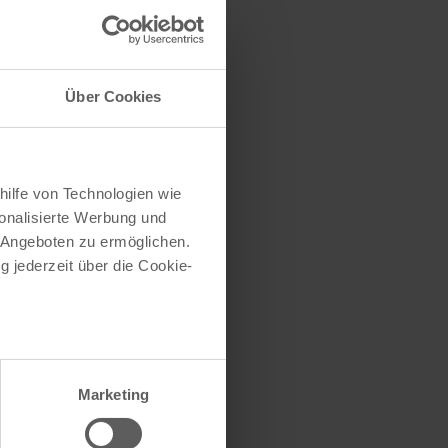
traße herausfinden
e (oder einen Teil
Über Cookies
hilfe von Technologien wie
onalisierte Werbung und
 Angeboten zu ermöglichen.
g jederzeit über die Cookie-
au sein können
zieren
Marketing
hre Präferenzen im
Abschnitt