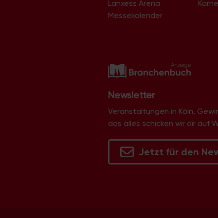
Lanxess Arena
Karne
Langel
Libur
Messekalender
Lind
Lindenthal
Lindweiler
Longerich
Lövenich
Marienburg
Mauenheim
Merheim
Newsletter
Merkenich
Meschenich
Veranstaltungen in Köln, Gew
Mülheim
das alles schicken wir dir auf 
Müngersdorf
Neubrück
Neuehrenfeld
Jetzt für den Ne
Neustadt/Nord
Neustadt/Süd
Niehl
Nippes
Ossendorf
Ostheim
Pesch
Poll