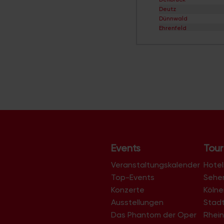
Deutz
Dünnwald
Ehrenfeld
Eil
Elsdorf
Ensen
Esch/Auweiler
Finkenberg
Flittard
Fühlingen
Godorf
Gremberghoven
Grengel
Hahnwald
Heimersdorf
Events
Tour
Höhenberg
Höhenhaus
Veranstaltungskalender
Hotel
Holweide
Top-Events
Sehe
Humboldt/Gremberg
Konzerte
Köln
Immendorf
Junkersdorf
Ausstellungen
Stad
Kalk
Das Phantom der Oper
Rhein
Klettenberg