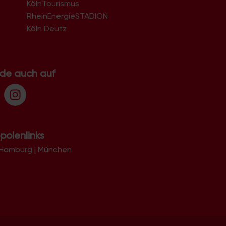
KölnTourismus
51069
51103
RheinEnergieSTADION
51105
Köln Deutz
51107
51109
51143
51145
.de auch auf
51147
51149
polenlinks
Hamburg
|
München