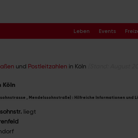
Leben
Events
Freiz
raßen
und
Postleitzahlen
in Köln
(Stand: August 2
n Köln
ohnstrasse , Mendelssohnstraße) : Hilfreiche Informationen und L
sohnstr.
liegt
renfeld
endorf