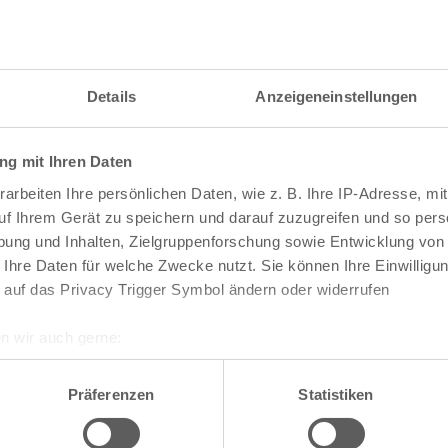
itzahl und weitere Details zu einer bestimmten S
 im Suchformular den Namen der gesuchten Straß
Details
Anzeigeneinstellungen
g mit Ihren Daten
raßen und
Postleitzahlen
in Köln
arbeiten Ihre persönlichen Daten, wie z. B. Ihre IP-Adresse, mit
n
Veedel
uf Ihrem Gerät zu speichern und darauf zuzugreifen und so pers
ung und Inhalten, Zielgruppenforschung sowie Entwicklung von
Aachener Weiher
 Ihre Daten für welche Zwecke nutzt. Sie können Ihre Einwilligun
Agnes-Viertel
 auf das Privacy Trigger Symbol ändern oder widerrufen
Airport-Businesspark
Alt-Bocklemünd
Alt-Grengel
n wir auch gerne:
Alt-Hahnwald
re geografische Lage erfassen, welche bis auf einige Meter gen
Alt-Lindenthal
es Scannen nach bestimmten Merkmalen (Fingerprinting) identifi
Alt-Longerich
Präferenzen
Statistiken
Alt-Meschenich
ie Ihre persönlichen Daten verarbeitet werden, und legen Sie I
Alt-Müngersdorf