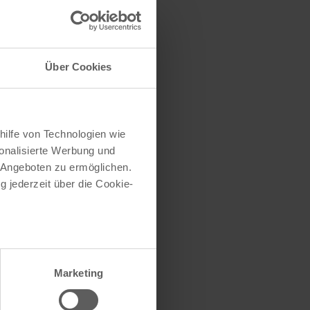
traße herausfinden
e (oder einen Teil
Über Cookies
hilfe von Technologien wie
onalisierte Werbung und
 Angeboten zu ermöglichen.
g jederzeit über die Cookie-
au sein können
zieren
Marketing
hre Präferenzen im
Abschnitt