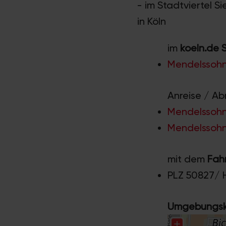
- im Stadtviertel S
in Köln
im
koeln.de 
Mendelssohn
Anreise / Ab
Mendelssohns
Mendelssohns
mit dem
Fah
PLZ 50827/ 
Umgebungska