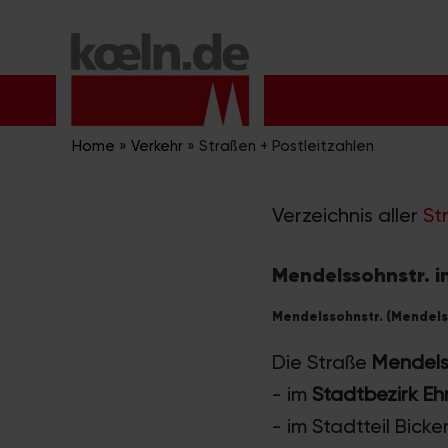
Zum
Inhalt
springen
Home
»
Verkehr
»
Straßen + Postleitzahlen
Verzeichnis aller
St
Mendelssohnstr. i
Mendelssohnstr. (Mendelss
Die Straße
Mendels
- im
Stadtbezirk Eh
- im Stadtteil Bick