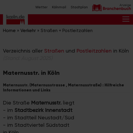
Zum
Wetter
Kölnmail
Stadtplan
Inhalt
springen
M
Home
»
Verkehr
»
Straßen + Postleitzahlen
Verzeichnis aller
Straßen
und
Postleitzahlen
in Köln
(Stand: August 2025)
Maternusstr. in Köln
Maternusstr. (Maternusstrasse , Maternusstraße) : Hilfreiche
Informationen und Links
Die Straße
Maternusstr.
liegt
- im
Stadtbezirk Innenstadt
- im Stadtteil Neustadt/Süd
- im Stadtviertel Südstadt
in Köln