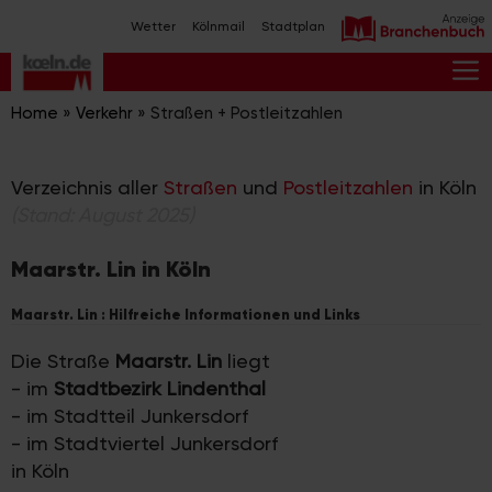
Zum
Wetter
Kölnmail
Stadtplan
Inhalt
springen
M
Home
»
Verkehr
»
Straßen + Postleitzahlen
Verzeichnis aller
Straßen
und
Postleitzahlen
in Köln
(Stand: August 2025)
Maarstr. Lin in Köln
Maarstr. Lin : Hilfreiche Informationen und Links
Die Straße
Maarstr. Lin
liegt
- im
Stadtbezirk Lindenthal
- im Stadtteil Junkersdorf
- im Stadtviertel Junkersdorf
in Köln