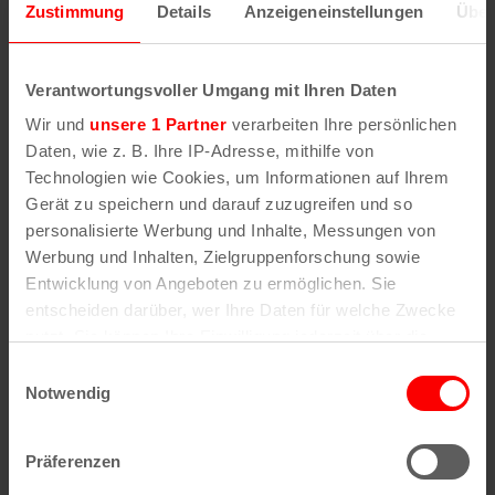
Zustimmung
Details
Anzeigeneinstellungen
Über
Wenn Sie die Postleitzahl und weitere Details zu
einer bestimmten Straße herausfinden möchten,
Verantwortungsvoller Umgang mit Ihren Daten
geben Sie im Suchformular den Namen der
Wir und
unsere 1 Partner
verarbeiten Ihre persönlichen
gesuchten Straße (oder einen Teil des Namens) an
Daten, wie z. B. Ihre IP-Adresse, mithilfe von
.
Technologien wie Cookies, um Informationen auf Ihrem
Gerät zu speichern und darauf zuzugreifen und so
personalisierte Werbung und Inhalte, Messungen von
Alle Stadtteile, Straßen und
Postleitzahlen
in
Werbung und Inhalten, Zielgruppenforschung sowie
Köln
Entwicklung von Angeboten zu ermöglichen. Sie
entscheiden darüber, wer Ihre Daten für welche Zwecke
Straßen
Veedel
nutzt. Sie können Ihre Einwilligung jederzeit über die
Cookie-Erklärung oder durch Klicken auf das Privacy
Straßenverzeichnis
Aachener Weiher
Einwilligungsauswahl
A
Agnes-Viertel
Trigger Symbol ändern oder widerrufen
Notwendig
Straßenverzeichnis
Airport-Businesspark
B
Alt-Bocklemünd
Straßenverzeichnis
Alt-Grengel
Wenn Sie es erlauben, würden wir auch gerne:
C
Alt-Hahnwald
Präferenzen
Straßenverzeichnis
Alt-Lindenthal
Informationen über Ihre geografische Lage
D
Alt-Longerich