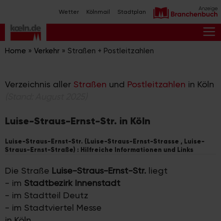
Zum
Wetter
Kölnmail
Stadtplan
Inhalt
springen
M
Home
»
Verkehr
»
Straßen + Postleitzahlen
Verzeichnis aller
Straßen
und
Postleitzahlen
in Köln
(Stand: August 2025)
Luise-Straus-Ernst-Str. in Köln
Luise-Straus-Ernst-Str. (Luise-Straus-Ernst-Strasse , Luise-
Straus-Ernst-Straße) : Hilfreiche Informationen und Links
Die Straße
Luise-Straus-Ernst-Str.
liegt
- im
Stadtbezirk Innenstadt
- im Stadtteil Deutz
- im Stadtviertel Messe
in Köln