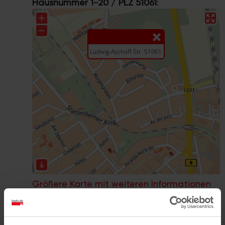
Hausnummer 1-20 / PLZ 51061
:
Größere Karte mit weiteren Informationen
im koeln.de-Stadtplan