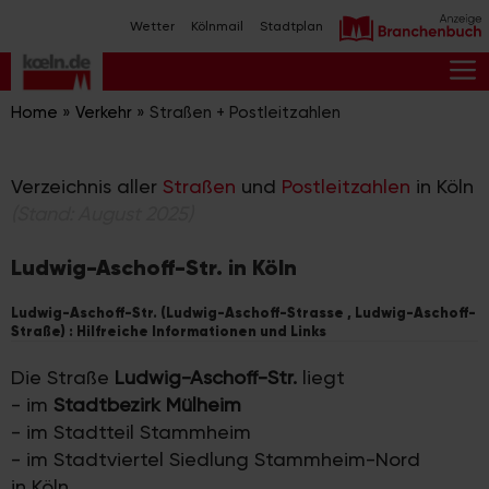
Zum
Wetter
Kölnmail
Stadtplan
Inhalt
springen
M
Home
»
Verkehr
»
Straßen + Postleitzahlen
Verzeichnis aller
Straßen
und
Postleitzahlen
in Köln
(Stand: August 2025)
Ludwig-Aschoff-Str. in Köln
Ludwig-Aschoff-Str. (Ludwig-Aschoff-Strasse , Ludwig-Aschoff-
Straße) : Hilfreiche Informationen und Links
Die Straße
Ludwig-Aschoff-Str.
liegt
- im
Stadtbezirk Mülheim
- im Stadtteil Stammheim
- im Stadtviertel Siedlung Stammheim-Nord
in Köln