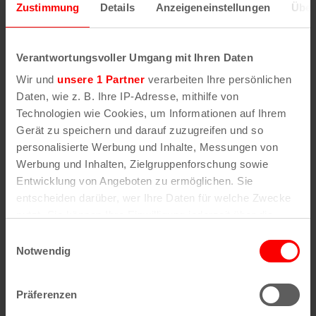
Zustimmung
Details
Anzeigeneinstellungen
Über
Wenn Sie die Postleitzahl und weitere Details zu
einer bestimmten Straße herausfinden möchten,
Verantwortungsvoller Umgang mit Ihren Daten
geben Sie im Suchformular den Namen der
Wir und
unsere 1 Partner
verarbeiten Ihre persönlichen
gesuchten Straße (oder einen Teil des Namens) an
Daten, wie z. B. Ihre IP-Adresse, mithilfe von
.
Technologien wie Cookies, um Informationen auf Ihrem
Gerät zu speichern und darauf zuzugreifen und so
personalisierte Werbung und Inhalte, Messungen von
Alle Stadtteile, Straßen und
Postleitzahlen
in
Werbung und Inhalten, Zielgruppenforschung sowie
Köln
Entwicklung von Angeboten zu ermöglichen. Sie
entscheiden darüber, wer Ihre Daten für welche Zwecke
Straßen
Veedel
nutzt. Sie können Ihre Einwilligung jederzeit über die
Cookie-Erklärung oder durch Klicken auf das Privacy
Straßenverzeichnis
Aachener Weiher
Einwilligungsauswahl
A
Agnes-Viertel
Trigger Symbol ändern oder widerrufen
Notwendig
Straßenverzeichnis
Airport-Businesspark
B
Alt-Bocklemünd
Straßenverzeichnis
Alt-Grengel
Wenn Sie es erlauben, würden wir auch gerne:
C
Alt-Hahnwald
Präferenzen
Straßenverzeichnis
Alt-Lindenthal
Informationen über Ihre geografische Lage
D
Alt-Longerich