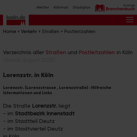
Zum
Wetter
Kölnmail
Stadtplan
Inhalt
springen
M
Home
»
Verkehr
»
Straßen + Postleitzahlen
Verzeichnis aller
Straßen
und
Postleitzahlen
in Köln
(Stand: August 2025)
Lorenzstr. in Köln
Lorenzstr. (Lorenzstrasse , Lorenzstraße) : Hilfreiche
Informationen und Links
Die Straße
Lorenzstr.
liegt
- im
Stadtbezirk Innenstadt
- im Stadtteil Deutz
- im Stadtviertel Deutz
in Köln