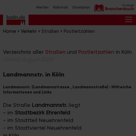
Zum
Wetter
Kölnmail
Stadtplan
Inhalt
springen
M
Home
»
Verkehr
»
Straßen + Postleitzahlen
Verzeichnis aller
Straßen
und
Postleitzahlen
in Köln
(Stand: August 2025)
Landmannstr. in Köln
Landmannstr. (Landmannstrasse , Landmannstraße) : Hilfreiche
Informationen und Links
Die Straße
Landmannstr.
liegt
- im
Stadtbezirk Ehrenfeld
- im Stadtteil Neuehrenfeld
- im Stadtviertel Neuehrenfeld
in Köln