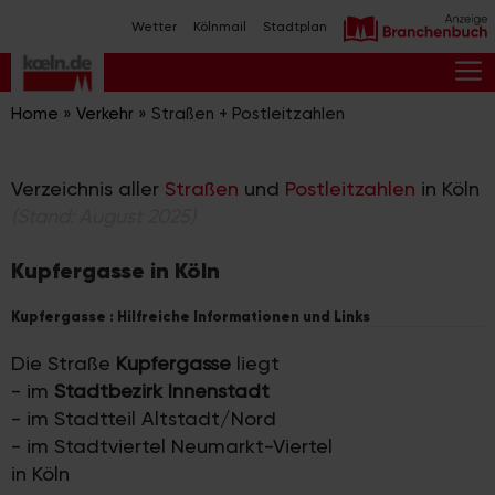
Zum
Wetter
Kölnmail
Stadtplan
Inhalt
springen
M
Home
»
Verkehr
»
Straßen + Postleitzahlen
Verzeichnis aller
Straßen
und
Postleitzahlen
in Köln
(Stand: August 2025)
Kupfergasse in Köln
Kupfergasse : Hilfreiche Informationen und Links
Die Straße
Kupfergasse
liegt
- im
Stadtbezirk Innenstadt
- im Stadtteil Altstadt/Nord
- im Stadtviertel Neumarkt-Viertel
in Köln