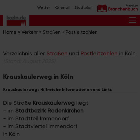
Zum
Wetter
Kölnmail
Stadtplan
Inhalt
springen
M
Home
»
Verkehr
»
Straßen + Postleitzahlen
Verzeichnis aller
Straßen
und
Postleitzahlen
in Köln
(Stand: August 2025)
Krauskaulerweg in Köln
Krauskaulerweg : Hilfreiche Informationen und Links
Die Straße
Krauskaulerweg
liegt
- im
Stadtbezirk Rodenkirchen
- im Stadtteil Immendorf
- im Stadtviertel Immendorf
in Köln