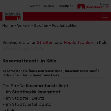
Zum
Wetter
Kölnmail
Stadtplan
Inhalt
springen
M
Home
»
Verkehr
»
Straßen + Postleitzahlen
Verzeichnis aller
Straßen
und
Postleitzahlen
in Köln
(Stand: August 2025)
Kasemattenstr. in Köln
Kasemattenstr. (Kasemattenstrasse , Kasemattenstraße) :
Hilfreiche Informationen und Links
Die Straße
Kasemattenstr.
liegt
- im
Stadtbezirk Innenstadt
- im Stadtteil Deutz
- im Stadtviertel Deutz
in Köln