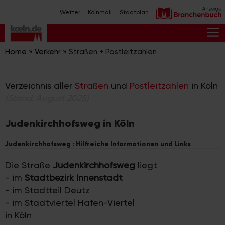
Zum
Wetter
Kölnmail
Stadtplan
Inhalt
springen
M
Home
»
Verkehr
»
Straßen + Postleitzahlen
Verzeichnis aller
Straßen
und
Postleitzahlen
in Köln
(Stand: August 2025)
Judenkirchhofsweg in Köln
Judenkirchhofsweg : Hilfreiche Informationen und Links
Die Straße
Judenkirchhofsweg
liegt
- im
Stadtbezirk Innenstadt
- im Stadtteil Deutz
- im Stadtviertel Hafen-Viertel
in Köln