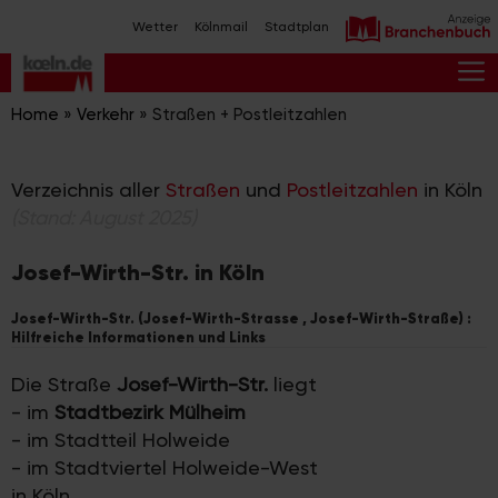
Zum
Wetter
Kölnmail
Stadtplan
Inhalt
springen
M
Home
»
Verkehr
»
Straßen + Postleitzahlen
Verzeichnis aller
Straßen
und
Postleitzahlen
in Köln
(Stand: August 2025)
Josef-Wirth-Str. in Köln
Josef-Wirth-Str. (Josef-Wirth-Strasse , Josef-Wirth-Straße) :
Hilfreiche Informationen und Links
Die Straße
Josef-Wirth-Str.
liegt
- im
Stadtbezirk Mülheim
- im Stadtteil Holweide
- im Stadtviertel Holweide-West
in Köln