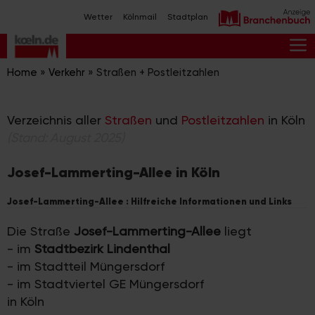
Zum
Wetter
Kölnmail
Stadtplan
Inhalt
springen
M
Home
»
Verkehr
»
Straßen + Postleitzahlen
Verzeichnis aller
Straßen
und
Postleitzahlen
in Köln
(Stand: August 2025)
Josef-Lammerting-Allee in Köln
Josef-Lammerting-Allee : Hilfreiche Informationen und Links
Die Straße
Josef-Lammerting-Allee
liegt
- im
Stadtbezirk Lindenthal
- im Stadtteil Müngersdorf
- im Stadtviertel GE Müngersdorf
in Köln