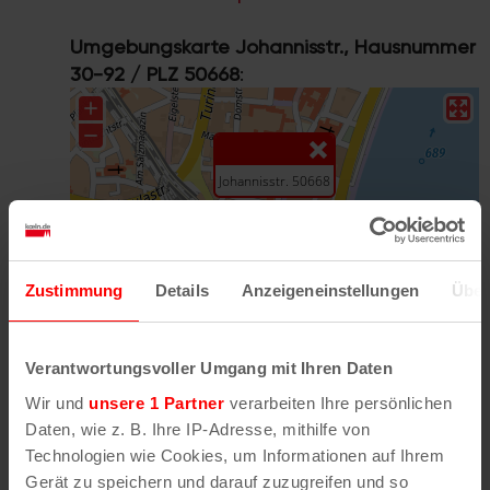
Umgebungskarte Johannisstr., Hausnummer
30-92 / PLZ 50668
:
Zustimmung
Details
Anzeigeneinstellungen
Über
Verantwortungsvoller Umgang mit Ihren Daten
Wir und
unsere 1 Partner
verarbeiten Ihre persönlichen
Daten, wie z. B. Ihre IP-Adresse, mithilfe von
Technologien wie Cookies, um Informationen auf Ihrem
Größere Karte mit weiteren Informationen
Gerät zu speichern und darauf zuzugreifen und so