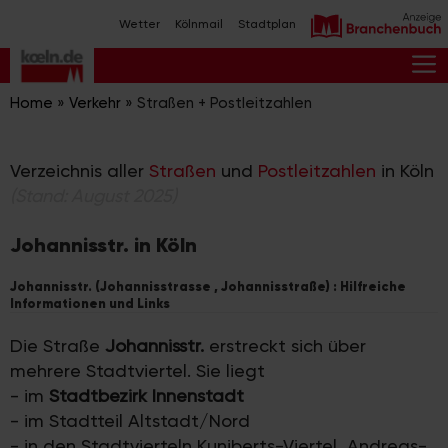
Zum
Wetter
Kölnmail
Stadtplan
Inhalt
springen
M
Home
»
Verkehr
»
Straßen + Postleitzahlen
Verzeichnis aller
Straßen
und
Postleitzahlen
in Köln
(Stand: August 2025)
Johannisstr. in Köln
Johannisstr. (Johannisstrasse , Johannisstraße) : Hilfreiche
Informationen und Links
Die Straße
Johannisstr.
erstreckt sich über
mehrere Stadtviertel. Sie liegt
- im
Stadtbezirk Innenstadt
- im Stadtteil Altstadt/Nord
- in den Stadtvierteln Kuniberts-Viertel, Andreas-