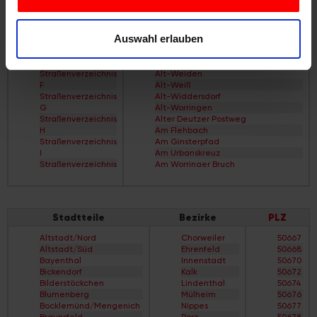
Wir verwenden Cookies, um Inhalte und Anzeigen zu
Straßenverzeichnis
Alt-Grengel
C
Alt-Hahnwald
personalisieren, Funktionen für soziale Medien anbieten
Straßenverzeichnis
Alt-Lindenthal
Auswahl erlauben
zu können und die Zugriffe auf unsere Website zu
D
Alt-Longerich
Straßenverzeichnis
Alt-Meschenich
analysieren. Außerdem geben wir Informationen zu Ihrer
E
Alt-Müngersdorf
Verwendung unserer Website an unsere Partner für
Straßenverzeichnis
Alt-Weiden
F
Alt-Weiß
soziale Medien, Werbung und Analysen weiter. Unsere
Straßenverzeichnis
Alt-Widdersdorf
Partner führen diese Informationen möglicherweise mit
G
Alt-Worringen
Straßenverzeichnis
Alter Deutzer Postweg
weiteren Daten zusammen, die Sie ihnen bereitgestellt
H
Am Flehbach
haben oder die sie im Rahmen Ihrer Nutzung der Dienste
Straßenverzeichnis
Am Ginsterpfad
I
Am Urbanskreuz
gesammelt haben.
Straßenverzeichnis
Am Worringer Bruch
J
Andreas-Viertel
Straßenverzeichnis
Apostel-Viertel
K
Arnoldshöhe
Straßenverzeichnis
Auenviertel
Stadtteile
Bezirke
PLZ
L
Auweiler
Straßenverzeichnis
Baum-Siedlung
Altstadt/Nord
Chorweiler
50667
M
Baumeister-Viertel
Altstadt/Süd
Ehrenfeld
50668
Straßenverzeichnis
Bayenthal
Bayenthal
Innenstadt
50670
N
Bayer-Siedlung
Bickendorf
Kalk
50672
Straßenverzeichnis
Beethovenpark
Bilderstöckchen
Lindenthal
50674
O
Belgisches Viertel
Blumenberg
Mülheim
50676
Straßenverzeichnis
Bergheimerhof
Bocklemünd/Mengenich
Nippes
50677
P
Bergische Siedlung