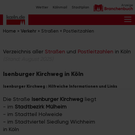
Zum
Wetter
Kölnmail
Stadtplan
Inhalt
springen
M
Home
»
Verkehr
»
Straßen + Postleitzahlen
Verzeichnis aller
Straßen
und
Postleitzahlen
in Köln
(Stand: August 2025)
Isenburger Kirchweg in Köln
Isenburger Kirchweg : Hilfreiche Informationen und Links
Die Straße
Isenburger Kirchweg
liegt
- im
Stadtbezirk Mülheim
- im Stadtteil Holweide
- im Stadtviertel Siedlung Wichheim
in Köln