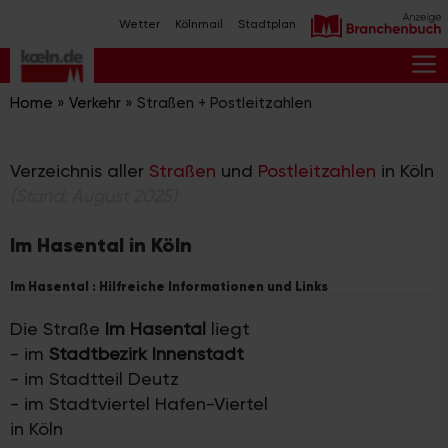
Zum
Wetter
Kölnmail
Stadtplan
Inhalt
springen
M
Home
»
Verkehr
»
Straßen + Postleitzahlen
Verzeichnis aller
Straßen
und
Postleitzahlen
in Köln
(Stand: August 2025)
Im Hasental in Köln
Im Hasental : Hilfreiche Informationen und Links
Die Straße
Im Hasental
liegt
- im
Stadtbezirk Innenstadt
- im Stadtteil Deutz
- im Stadtviertel Hafen-Viertel
in Köln