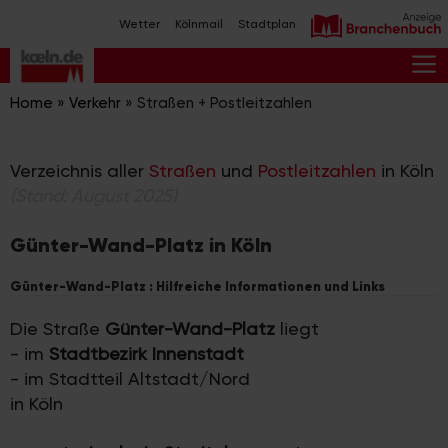
Zum
Wetter
Kölnmail
Stadtplan
Inhalt
springen
M
Home
»
Verkehr
»
Straßen + Postleitzahlen
Verzeichnis aller
Straßen
und
Postleitzahlen
in Köln
(Stand: August 2025)
Günter-Wand-Platz in Köln
Günter-Wand-Platz : Hilfreiche Informationen und Links
Die Straße
Günter-Wand-Platz
liegt
- im
Stadtbezirk Innenstadt
- im Stadtteil Altstadt/Nord
in Köln