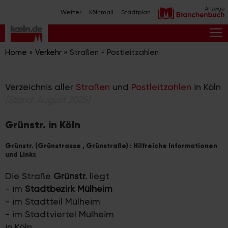
Zum
Wetter
Kölnmail
Stadtplan
Inhalt
springen
M
Home
»
Verkehr
»
Straßen + Postleitzahlen
Verzeichnis aller
Straßen
und
Postleitzahlen
in Köln
(Stand: August 2025)
Grünstr. in Köln
Grünstr. (Grünstrasse , Grünstraße) : Hilfreiche Informationen
und Links
Die Straße
Grünstr.
liegt
- im
Stadtbezirk Mülheim
- im Stadtteil Mülheim
- im Stadtviertel Mülheim
in Köln