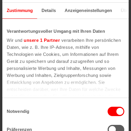
Zustimmung
Details
Anzeigeneinstellungen
Über
Wenn Sie die Postleitzahl und weitere Details zu
Verantwortungsvoller Umgang mit Ihren Daten
einer bestimmten Straße herausfinden möchten,
Wir und
unsere 1 Partner
verarbeiten Ihre persönlichen
geben Sie im Suchformular den Namen der
Daten, wie z. B. Ihre IP-Adresse, mithilfe von
gesuchten Straße (oder einen Teil des Namens) an
Technologien wie Cookies, um Informationen auf Ihrem
.
Gerät zu speichern und darauf zuzugreifen und so
personalisierte Werbung und Inhalte, Messungen von
Werbung und Inhalten, Zielgruppenforschung sowie
Alle Stadtteile, Straßen und
Postleitzahlen
in
Entwicklung von Angeboten zu ermöglichen. Sie
Köln
entscheiden darüber, wer Ihre Daten für welche Zwecke
nutzt. Sie können Ihre Einwilligung jederzeit über die
Straßen
Veedel
Cookie-Erklärung oder durch Klicken auf das Privacy
Einwilligungsauswahl
Trigger Symbol ändern oder widerrufen
Notwendig
Straßenverzeichnis
Aachener Weiher
A
Agnes-Viertel
Straßenverzeichnis
Airport-Businesspark
Wenn Sie es erlauben, würden wir auch gerne:
B
Alt-Bocklemünd
Präferenzen
Straßenverzeichnis
Alt-Grengel