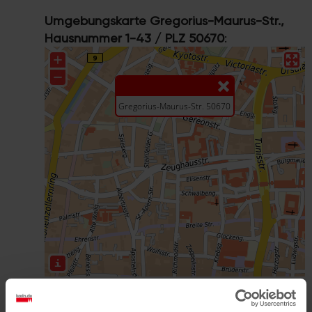
Umgebungskarte Gregorius-Maurus-Str.,
Hausnummer 1-43 / PLZ 50670
:
Größere Karte mit weiteren Informationen
im koeln.de-Stadtplan