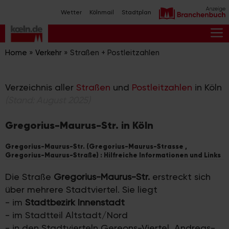
Zum
Wetter
Kölnmail
Stadtplan
Inhalt
springen
M
Home
»
Verkehr
»
Straßen + Postleitzahlen
Verzeichnis aller
Straßen
und
Postleitzahlen
in Köln
(Stand: August 2025)
Gregorius-Maurus-Str. in Köln
Gregorius-Maurus-Str. (Gregorius-Maurus-Strasse ,
Gregorius-Maurus-Straße) : Hilfreiche Informationen und Links
Die Straße
Gregorius-Maurus-Str.
erstreckt sich
über mehrere Stadtviertel. Sie liegt
- im
Stadtbezirk Innenstadt
- im Stadtteil Altstadt/Nord
- in den Stadtvierteln Gereons-Viertel, Andreas-