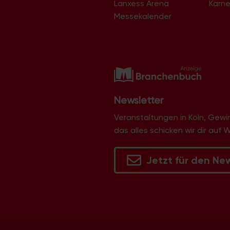
Lanxess Arena
Karne
Langel
Libur
Messekalender
Lind
Lindenthal
Lindweiler
Longerich
Lövenich
Marienburg
Mauenheim
Merheim
Newsletter
Merkenich
Meschenich
Veranstaltungen in Köln, Gew
Mülheim
das alles schicken wir dir auf 
Müngersdorf
Neubrück
Neuehrenfeld
Jetzt für den Ne
Neustadt/Nord
Neustadt/Süd
Niehl
Nippes
Ossendorf
Ostheim
Pesch
Poll