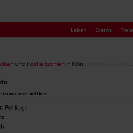
Leben
Events
Freiz
raßen
und
Postleitzahlen
in Köln
(Stand: August 2
öln
 Informationen und Links
. Por
liegt
rz
ch