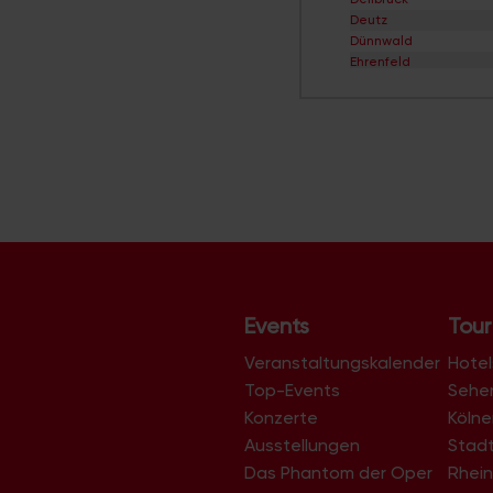
Deutz
Dünnwald
Ehrenfeld
Eil
Elsdorf
Ensen
Esch/Auweiler
Finkenberg
Flittard
Fühlingen
Godorf
Gremberghoven
Grengel
Hahnwald
Heimersdorf
Events
Tour
Höhenberg
Höhenhaus
Veranstaltungskalender
Hotel
Holweide
Top-Events
Sehe
Humboldt/Gremberg
Konzerte
Köln
Immendorf
Junkersdorf
Ausstellungen
Stad
Kalk
Das Phantom der Oper
Rhein
Klettenberg