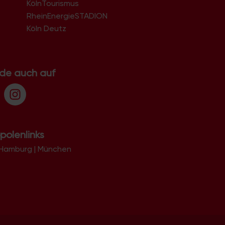
KölnTourismus
51069
51103
RheinEnergieSTADION
51105
Köln Deutz
51107
51109
51143
51145
.de auch auf
51147
51149
polenlinks
Hamburg
|
München