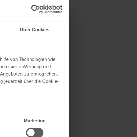
traße herausfinden
e (oder einen Teil
Über Cookies
hilfe von Technologien wie
onalisierte Werbung und
 Angeboten zu ermöglichen.
g jederzeit über die Cookie-
au sein können
zieren
Marketing
hre Präferenzen im
Abschnitt