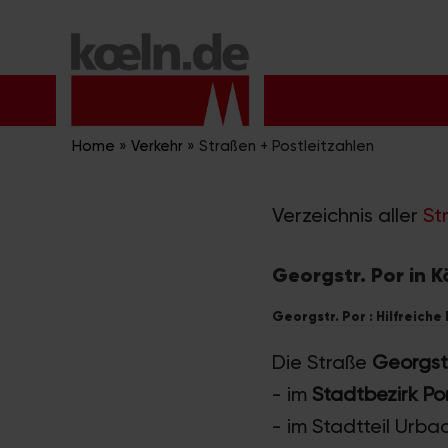
Zum
Inhalt
springen
Home
»
Verkehr
»
Straßen + Postleitzahlen
Verzeichnis aller
St
Georgstr. Por in K
Georgstr. Por : Hilfreiche
Die Straße
Georgstr
- im
Stadtbezirk Po
- im Stadtteil Urba