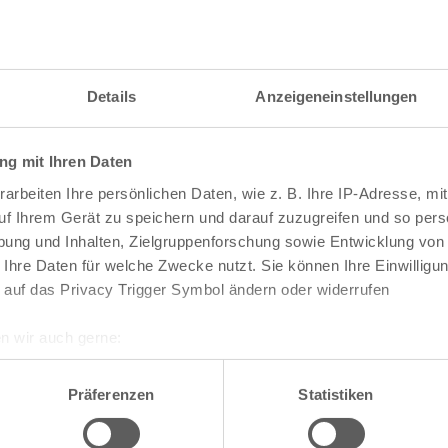
itzahl und weitere Details zu einer bestimmten S
 im Suchformular den Namen der gesuchten Straß
Details
Anzeigeneinstellungen
g mit Ihren Daten
raßen und
Postleitzahlen
in Köln
arbeiten Ihre persönlichen Daten, wie z. B. Ihre IP-Adresse, mit
n
Veedel
uf Ihrem Gerät zu speichern und darauf zuzugreifen und so pers
ung und Inhalten, Zielgruppenforschung sowie Entwicklung von
Aachener Weiher
 Ihre Daten für welche Zwecke nutzt. Sie können Ihre Einwilligun
Agnes-Viertel
 auf das Privacy Trigger Symbol ändern oder widerrufen
Airport-Businesspark
Alt-Bocklemünd
Alt-Grengel
n wir auch gerne:
Alt-Hahnwald
re geografische Lage erfassen, welche bis auf einige Meter gen
Alt-Lindenthal
es Scannen nach bestimmten Merkmalen (Fingerprinting) identifi
Alt-Longerich
Präferenzen
Statistiken
Alt-Meschenich
ie Ihre persönlichen Daten verarbeitet werden, und legen Sie I
Alt-Müngersdorf