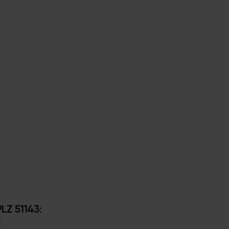
LZ 51143
: