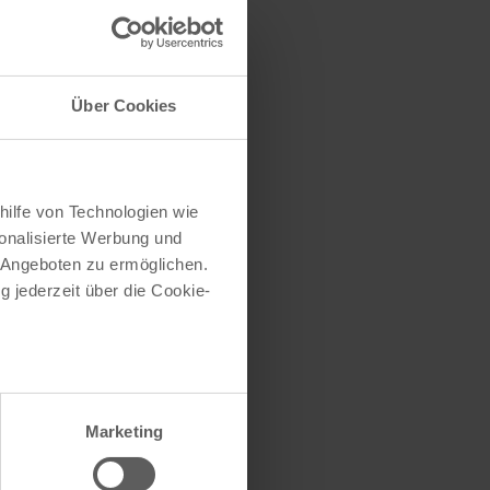
traße herausfinden
e (oder einen Teil
Über Cookies
hilfe von Technologien wie
onalisierte Werbung und
 Angeboten zu ermöglichen.
g jederzeit über die Cookie-
au sein können
zieren
Marketing
hre Präferenzen im
Abschnitt