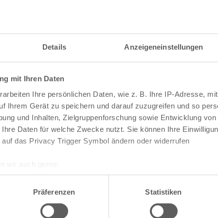
itzahl und weitere Details zu einer bestimmten S
 im Suchformular den Namen der gesuchten Straß
Details
Anzeigeneinstellungen
g mit Ihren Daten
raßen und
Postleitzahlen
in Köln
arbeiten Ihre persönlichen Daten, wie z. B. Ihre IP-Adresse, mit
n
Veedel
uf Ihrem Gerät zu speichern und darauf zuzugreifen und so pers
ung und Inhalten, Zielgruppenforschung sowie Entwicklung von
Aachener Weiher
 Ihre Daten für welche Zwecke nutzt. Sie können Ihre Einwilligun
Agnes-Viertel
 auf das Privacy Trigger Symbol ändern oder widerrufen
Airport-Businesspark
Alt-Bocklemünd
Alt-Grengel
n wir auch gerne:
Alt-Hahnwald
re geografische Lage erfassen, welche bis auf einige Meter gen
Alt-Lindenthal
es Scannen nach bestimmten Merkmalen (Fingerprinting) identifi
Alt-Longerich
Präferenzen
Statistiken
Alt-Meschenich
ie Ihre persönlichen Daten verarbeitet werden, und legen Sie I
Alt-Müngersdorf