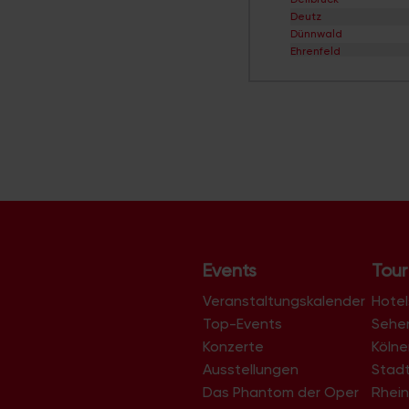
Deutz
Dünnwald
Ehrenfeld
Eil
Elsdorf
Ensen
Esch/Auweiler
Finkenberg
Flittard
Fühlingen
Godorf
Gremberghoven
Grengel
Hahnwald
Heimersdorf
Events
Tour
Höhenberg
Höhenhaus
Veranstaltungskalender
Hotel
Holweide
Top-Events
Sehe
Humboldt/Gremberg
Konzerte
Köln
Immendorf
Junkersdorf
Ausstellungen
Stad
Kalk
Das Phantom der Oper
Rhein
Klettenberg