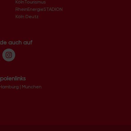
KölnTourismus
51069
51103
RheinEnergieSTADION
51105
Köln Deutz
51107
51109
51143
51145
.de auch auf
51147
51149
polenlinks
Hamburg
|
München