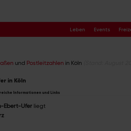
Leben
Events
Freiz
raßen
und
Postleitzahlen
in Köln
(Stand: August 2
er in Köln
freiche Informationen und Links
h-Ebert-Ufer
liegt
rz