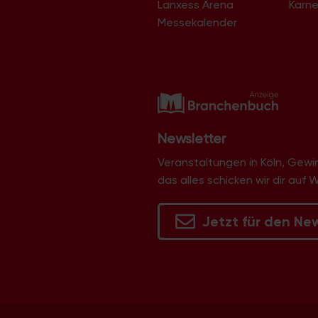
Lanxess Arena
Karne
Langel
Libur
Messekalender
Lind
Lindenthal
Lindweiler
Longerich
Lövenich
Marienburg
Mauenheim
Merheim
Newsletter
Merkenich
Meschenich
Veranstaltungen in Köln, Gew
Mülheim
das alles schicken wir dir auf 
Müngersdorf
Neubrück
Neuehrenfeld
Jetzt für den Ne
Neustadt/Nord
Neustadt/Süd
Niehl
Nippes
Ossendorf
Ostheim
Pesch
Poll