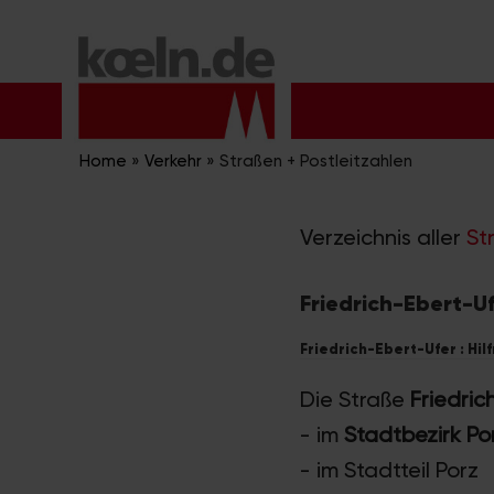
Zum
Inhalt
springen
Home
»
Verkehr
»
Straßen + Postleitzahlen
Verzeichnis aller
St
Friedrich-Ebert-Uf
Friedrich-Ebert-Ufer : Hil
Die Straße
Friedric
- im
Stadtbezirk Po
- im Stadtteil Porz