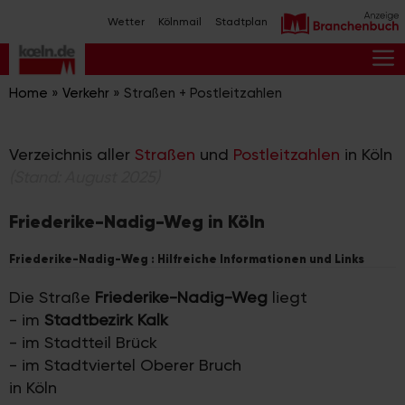
Zum
Wetter
Kölnmail
Stadtplan
Inhalt
springen
M
Home
»
Verkehr
»
Straßen + Postleitzahlen
Verzeichnis aller
Straßen
und
Postleitzahlen
in Köln
(Stand: August 2025)
Friederike-Nadig-Weg in Köln
Friederike-Nadig-Weg : Hilfreiche Informationen und Links
Die Straße
Friederike-Nadig-Weg
liegt
- im
Stadtbezirk Kalk
- im Stadtteil Brück
- im Stadtviertel Oberer Bruch
in Köln